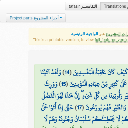
tafasir
التفاسيــر
Translations
Project parts
أجزاء المشروع
زات المشروع
عبر
الواجهة الرئيسية
This is a printable version, to view
full-featured versi
وَلَقَدْ آتَيْنَا
)
14
(
ْ كَيْفَ كَانَ عَاقِبَةُ الْمُفْسِدِينَ
وَوَرِثَ
)
15
(
عَلَىٰ كَثِيرٍ مِّنْ عِبَادِهِ الْمُؤْمِنِينَ
ْرِ وَأُوتِينَا مِن كُلِّ شَيْءٍ ۖ إِنَّ هَٰذَا لَهُوَ الْفَضْلُ
حَتَّىٰ إِذَا أَتَوْا عَلَىٰ
)
17
(
 وَالطَّيْرِ فَهُمْ يُوزَعُونَ
َكُمْ لَا يَحْطِمَنَّكُمْ سُلَيْمَانُ وَجُنُودُهُ وَهُمْ لَا