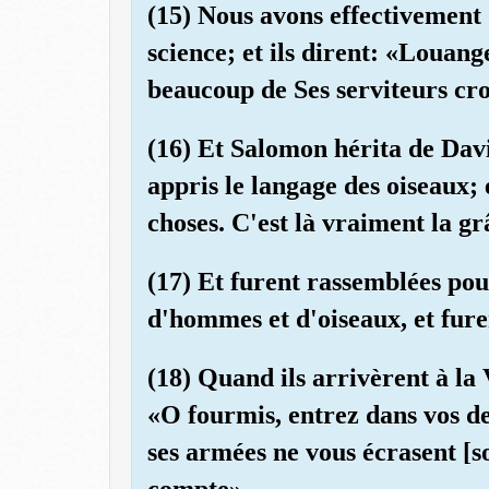
(15) Nous avons effectivement
science; et ils dirent: «Louang
beaucoup de Ses serviteurs cr
(16) Et Salomon hérita de Dav
appris le langage des oiseaux; 
choses. C'est là vraiment la gr
(17) Et furent rassemblées pou
d'hommes et d'oiseaux, et fure
(18) Quand ils arrivèrent à la
«O fourmis, entrez dans vos d
ses armées ne vous écrasent [so
compte».