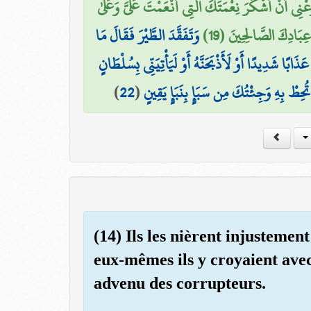
ْنِي أَنْ أَشْكُرَ نِعْمَتَكَ الَّتِي أَنْعَمْتَ عَلَيَّ وَعَلَىٰ
عِبَادِكَ الصَّالِحِينَ (19
وَتَفَقَّدَ الطَّيْرَ فَقَالَ مَا
ُ عَذَابًا شَدِيدًا أَوْ لَأَذْبَحَنَّهُ أَوْ لَيَأْتِيَنِّي بِسُلْطَانٍ
)
22
(
ِطْ بِهِ وَجِئْتُكَ مِن سَبَإٍ بِنَبَإٍ يَقِينٍ
(14) Ils les nièrent injustemen
eux-mêmes ils y croyaient avec
advenu des corrupteurs.