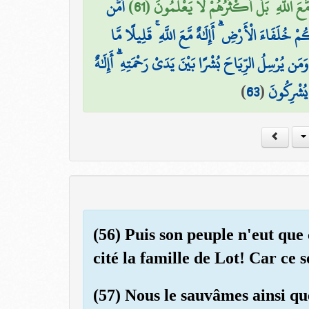
َّعَ اللَّهِ ۚ بَلْ أَكْثَرُهُمْ لَا يَعْلَمُونَ (61
أَمَّن
لَفَاءَ الْأَرْضِ ۗ أَإِلَٰهٌ مَّعَ اللَّهِ ۚ قَلِيلًا مَّا
ن يُرْسِلُ الرِّيَاحَ بُشْرًا بَيْنَ يَدَيْ رَحْمَتِهِ ۗ أَإِلَٰهٌ
)
63
(
ا يُشْرِكُونَ
(56) Puis son peuple n'eut que
cité la famille de Lot! Car ce s
(57) Nous le sauvâmes ainsi qu