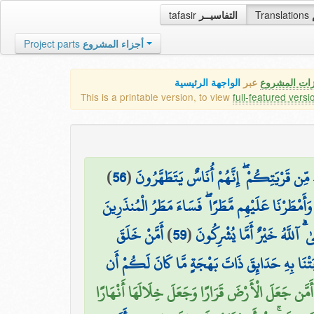
tafasir
التفاسيــر
Translations
Project parts
أجزاء المشروع
زات المشروع
عبر
الواجهة الرئيسية
This is a printable version, to view
full-featured versi
)
56
(
۞ ن قَرْيَتِكُمْ ۖ إِنَّهُمْ أُنَاسٌ يَتَطَهَّرُونَ
وَأَمْطَرْنَا عَلَيْهِم مَّطَرًا ۖ فَسَاءَ مَطَرُ الْمُنذَرِينَ
أَمَّنْ خَلَقَ
)
59
(
ٰ ۗ آللَّهُ خَيْرٌ أَمَّا يُشْرِكُونَ
َتْنَا بِهِ حَدَائِقَ ذَاتَ بَهْجَةٍ مَّا كَانَ لَكُمْ أَن
أَمَّن جَعَلَ الْأَرْضَ قَرَارًا وَجَعَلَ خِلَالَهَا أَنْهَارًا