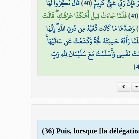
قَالَ نَكِّرُوا لَهَا
)
40
(
فَإِنَّ رَبِّي غَنِيٌّ كَرِيمٌ
فَلَمَّا جَاءَتْ قِيلَ أَهَٰكَذَا عَرْشُكِ ۖ قَالَتْ
)
41
وَصَدَّهَا مَا كَانَت تَّعْبُدُ مِن دُونِ اللَّهِ ۖ إِنَّهَا
فَلَمَّا رَأَتْهُ حَسِبَتْهُ لُجَّةً وَكَشَفَتْ عَن سَاقَيْهَا
لَمْتُ نَفْسِي وَأَسْلَمْتُ مَعَ سُلَيْمَانَ لِلَّهِ رَبِّ
)
(36) Puis, lorsque [la délégati