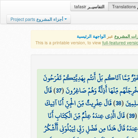
tafasir
التفاسيــر
Translations
Project parts
أجزاء المشروع
زات المشروع
عبر
الواجهة الرئيسية
This is a printable version, to view
full-featured versi
 خَيْرٌ مِّمَّا آتَاكُم بَلْ أَنتُم بِهَدِيَّتِكُمْ تَفْرَحُونَ
قَالَ
)
37
(
لَنُخْرِجَنَّهُم مِّنْهَا أَذِلَّةً وَهُمْ صَاغِرُونَ
قَالَ عِفْرِيتٌ مِّنَ الْجِنِّ أَنَا آتِيكَ
)
38
(
سْلِمِينَ
قَالَ الَّذِي عِندَهُ عِلْمٌ مِّنَ الْكِتَابِ أَنَا
)
39
ا عِندَهُ قَالَ هَٰذَا مِن فَضْلِ رَبِّي لِيَبْلُوَنِي أَأَشْكُرُ