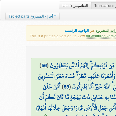
tafasir
التفاسيــر
Translations
Project parts
أجزاء المشروع
زات المشروع
عبر
الواجهة الرئيسية
This is a printable version, to view
full-featured versi
)
56
(
۞ ن قَرْيَتِكُمْ ۖ إِنَّهُمْ أُنَاسٌ يَتَطَهَّرُونَ
وَأَمْطَرْنَا عَلَيْهِم مَّطَرًا ۖ فَسَاءَ مَطَرُ الْمُنذَرِينَ
أَمَّنْ خَلَقَ
)
59
(
ٰ ۗ آللَّهُ خَيْرٌ أَمَّا يُشْرِكُونَ
َتْنَا بِهِ حَدَائِقَ ذَاتَ بَهْجَةٍ مَّا كَانَ لَكُمْ أَن
أَمَّن جَعَلَ الْأَرْضَ قَرَارًا وَجَعَلَ خِلَالَهَا أَنْهَارًا