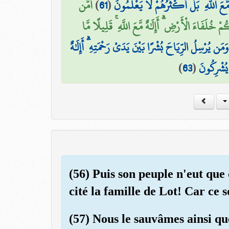
أَمَّن
)
61
(
َّعَ اللَّهِ ۚ بَلْ أَكْثَرُهُمْ لَا يَعْلَمُونَ
لَفَاءَ الْأَرْضِ ۗ أَإِلَٰهٌ مَّعَ اللَّهِ ۚ قَلِيلًا مَّا
ن يُرْسِلُ الرِّيَاحَ بُشْرًا بَيْنَ يَدَيْ رَحْمَتِهِ ۗ أَإِلَٰهٌ
)
63
(
ا يُشْرِكُونَ
(56) Puis son peuple n'eut que
cité la famille de Lot! Car ce s
(57) Nous le sauvâmes ainsi qu