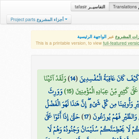
tafasir
التفاسيــر
Translations
Project parts
أجزاء المشروع
زات المشروع
عبر
الواجهة الرئيسية
This is a printable version, to view
full-featured versi
وَلَقَدْ آتَيْنَا
)
14
(
ْ كَيْفَ كَانَ عَاقِبَةُ الْمُفْسِدِينَ
عَلَىٰ كَثِيرٍ مِّنْ عِبَادِهِ الْمُؤْمِنِينَ (15
وَوَرِثَ
ْرِ وَأُوتِينَا مِن كُلِّ شَيْءٍ ۖ إِنَّ هَٰذَا لَهُوَ الْفَضْلُ
حَتَّىٰ إِذَا أَتَوْا عَلَىٰ
)
17
(
 وَالطَّيْرِ فَهُمْ يُوزَعُونَ
َكُمْ لَا يَحْطِمَنَّكُمْ سُلَيْمَانُ وَجُنُودُهُ وَهُمْ لَا