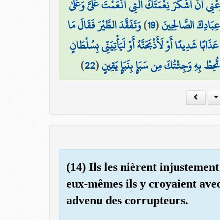
ْنِي أَنْ أَشْكُرَ نِعْمَتَكَ الَّتِي أَنْعَمْتَ عَلَيَّ وَعَلَىٰ
وَتَفَقَّدَ الطَّيْرَ فَقَالَ مَا
)
19
(
 عِبَادِكَ الصَّالِحِينَ
ُ عَذَابًا شَدِيدًا أَوْ لَأَذْبَحَنَّهُ أَوْ لَيَأْتِيَنِّي بِسُلْطَانٍ
)
22
(
ِطْ بِهِ وَجِئْتُكَ مِن سَبَإٍ بِنَبَإٍ يَقِينٍ
(14) Ils les nièrent injustemen
eux-mêmes ils y croyaient avec
advenu des corrupteurs.