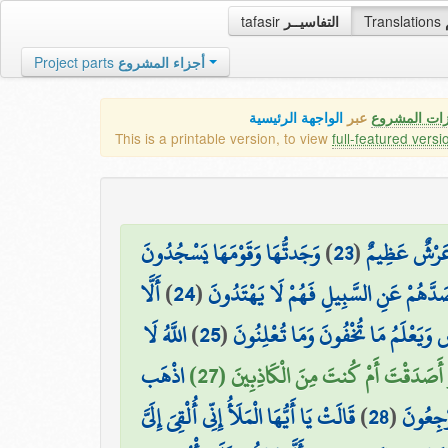
tafasir
التفاسيــر
Translations
Project parts
أجزاء المشروع
زات المشروع
عبر
الواجهة الرئيسية
This is a printable version, to view
full-featured versi
وَجَدتُّهَا وَقَوْمَهَا يَسْجُدُونَ
)
23
(
ا عَرْشٌ عَظِيمٌ
أَلَّا
)
24
(
صَدَّهُمْ عَنِ السَّبِيلِ فَهُمْ لَا يَهْتَدُونَ
اللَّهُ لَا
)
25
(
 وَيَعْلَمُ مَا تُخْفُونَ وَمَا تُعْلِنُونَ
۞ صَدَقْتَ أَمْ كُنتَ مِنَ الْكَاذِبِينَ (27
اذْهَب
قَالَتْ يَا أَيُّهَا الْمَلَأُ إِنِّي أُلْقِيَ إِلَيَّ
)
28
(
َرْجِعُونَ