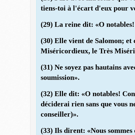
tiens-toi à l'écart d'eux pour 
(29) La reine dit: «O notables!
(30) Elle vient de Salomon; et 
Miséricordieux, le Très Misér
(31) Ne soyez pas hautains ave
soumission».
(32) Elle dit: «O notables! Cons
déciderai rien sans que vous n
conseiller)».
(33) Ils dirent: «Nous sommes 