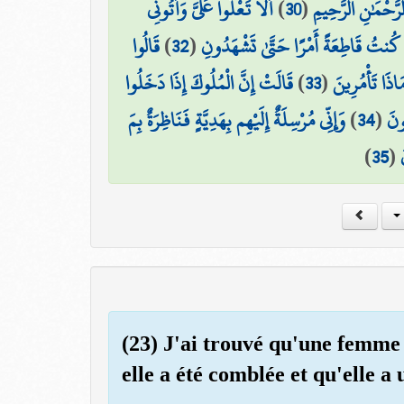
أَلَّا تَعْلُوا عَلَيَّ وَأْتُونِي
)
30
(
لرَّحْمَٰنِ الرَّحِيمِ
قَالُوا
)
32
(
َا كُنتُ قَاطِعَةً أَمْرًا حَتَّىٰ تَشْهَدُونِ
قَالَتْ إِنَّ الْمُلُوكَ إِذَا دَخَلُوا
)
33
(
اذَا تَأْمُرِينَ
وَإِنِّي مُرْسِلَةٌ إِلَيْهِم بِهَدِيَّةٍ فَنَاظِرَةٌ بِمَ
)
34
(
ُونَ
)
35
(
(23) J'ai trouvé qu'une femme 
elle a été comblée et qu'elle a