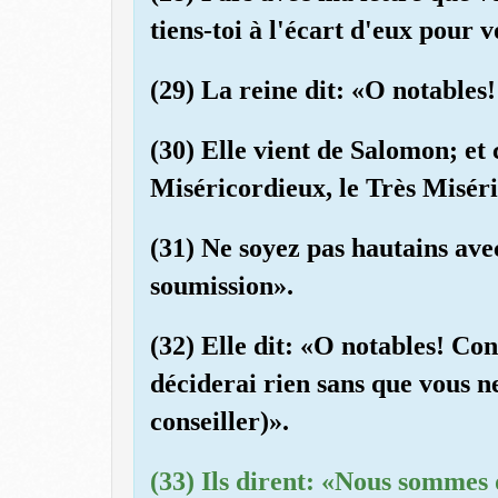
tiens-toi à l'écart d'eux pour 
(29) La reine dit: «O notables!
(30) Elle vient de Salomon; et 
Miséricordieux, le Très Misér
(31) Ne soyez pas hautains ave
soumission».
(32) Elle dit: «O notables! Cons
déciderai rien sans que vous n
conseiller)».
(33) Ils dirent: «Nous sommes 