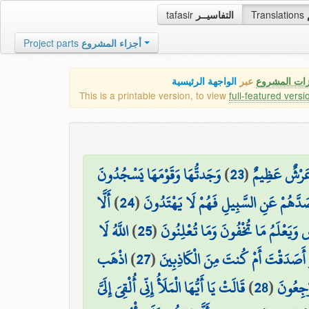
tafasir
التفاسيــر
Translations
Project parts
أجزاء المشروع
زات المشروع
عبر
الواجهة الرئيسية
This is a printable version, to view
full-featured versi
وَجَدتُّهَا وَقَوْمَهَا يَسْجُدُونَ
)
23
(
ا عَرْشٌ عَظِيمٌ
أَلَّا
)
24
(
صَدَّهُمْ عَنِ السَّبِيلِ فَهُمْ لَا يَهْتَدُونَ
اللَّهُ لَا
)
25
(
 وَيَعْلَمُ مَا تُخْفُونَ وَمَا تُعْلِنُونَ
اذْهَب
)
27
(
۞ َدَقْتَ أَمْ كُنتَ مِنَ الْكَاذِبِينَ
قَالَتْ يَا أَيُّهَا الْمَلَأُ إِنِّي أُلْقِيَ إِلَيَّ
)
28
(
َرْجِعُونَ