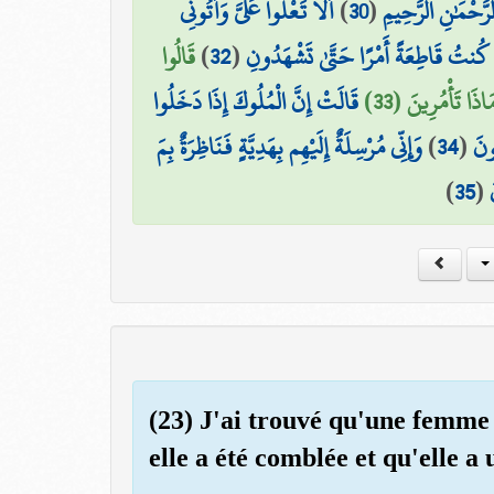
أَلَّا تَعْلُوا عَلَيَّ وَأْتُونِي
)
30
(
لرَّحْمَٰنِ الرَّحِيمِ
قَالُوا
)
32
(
َا كُنتُ قَاطِعَةً أَمْرًا حَتَّىٰ تَشْهَدُونِ
ذَا تَأْمُرِينَ (33
قَالَتْ إِنَّ الْمُلُوكَ إِذَا دَخَلُوا
وَإِنِّي مُرْسِلَةٌ إِلَيْهِم بِهَدِيَّةٍ فَنَاظِرَةٌ بِمَ
)
34
(
ُونَ
)
35
(
(23) J'ai trouvé qu'une femme 
elle a été comblée et qu'elle a