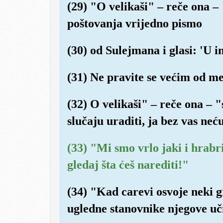
(29) "O velikaši" – reče ona –
poštovanja vrijedno pismo
(30) od Sulejmana i glasi: 'U 
(31) Ne pravite se većim od me
(32) O velikaši" – reče ona – 
slučaju uraditi, ja bez vas neću
(33) "Mi smo vrlo jaki i hrabri
gledaj šta ćeš narediti!"
(34) "Kad carevi osvoje neki g
ugledne stanovnike njegove uči