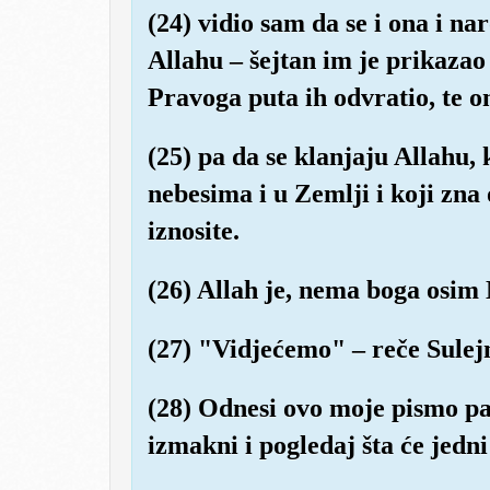
(24) vidio sam da se i ona i na
Allahu – šejtan im je prikazao
Pravoga puta ih odvratio, te o
(25) pa da se klanjaju Allahu, 
nebesima i u Zemlji i koji zna 
iznosite.
(26) Allah je, nema boga osim 
(27) "Vidjećemo" – reče Sulejma
(28) Odnesi ovo moje pismo pa
izmakni i pogledaj šta će jedn