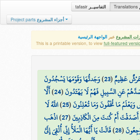
tafasir
التفاسيــر
Translations
Project parts
أجزاء المشروع
زات المشروع
عبر
الواجهة الرئيسية
This is a printable version, to view
full-featured versi
وَجَدتُّهَا وَقَوْمَهَا يَسْجُدُونَ
)
23
(
ا عَرْشٌ عَظِيمٌ
أَلَّا
)
24
(
صَدَّهُمْ عَنِ السَّبِيلِ فَهُمْ لَا يَهْتَدُونَ
اللَّهُ لَا
)
25
(
 وَيَعْلَمُ مَا تُخْفُونَ وَمَا تُعْلِنُونَ
اذْهَب
)
27
(
۞ َدَقْتَ أَمْ كُنتَ مِنَ الْكَاذِبِينَ
قَالَتْ يَا أَيُّهَا الْمَلَأُ إِنِّي أُلْقِيَ إِلَيَّ
)
28
(
َرْجِعُونَ