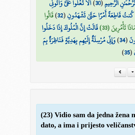
أَلَّا تَعْلُوا عَلَيَّ وَأْتُونِي
)
30
(
لرَّحْمَٰنِ الرَّحِيمِ
قَالُوا
)
32
(
َا كُنتُ قَاطِعَةً أَمْرًا حَتَّىٰ تَشْهَدُونِ
ذَا تَأْمُرِينَ (33
قَالَتْ إِنَّ الْمُلُوكَ إِذَا دَخَلُوا
وَإِنِّي مُرْسِلَةٌ إِلَيْهِم بِهَدِيَّةٍ فَنَاظِرَةٌ بِمَ
)
34
(
ُونَ
)
35
(
(23) Vidio sam da jedna žena nj
dato, a ima i prijesto veličanst