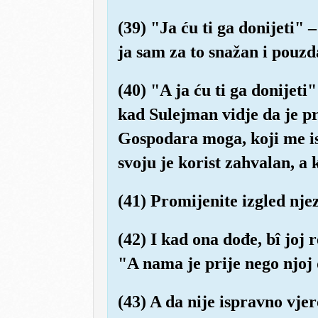
(39) "Ja ću ti ga donijeti" –
ja sam za to snažan i pouzd
(40) "A ja ću ti ga donijeti
kad Sulejman vidje da je pr
Gospodara moga, koji me isk
svoju je korist zahvalan, a
(41) Promijenite izgled njez
(42) I kad ona dođe, bî joj 
"A nama je prije nego njoj
(43) A da nije ispravno vjer