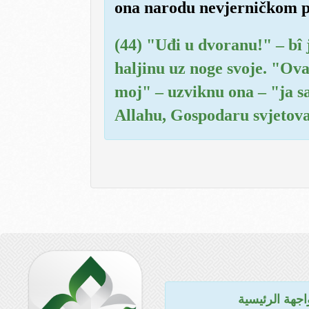
ona narodu nevjerničkom p
(44) "Uđi u dvoranu!" – bî 
haljinu uz noge svoje. "Ov
moj" – uzviknu ona – "ja s
Allahu, Gospodaru svjetov
اجهة الرئيسية