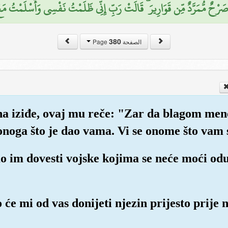
َرْحٌ مُّمَرَّدٌ مِّن قَوَارِيرَ ۗ قَالَتْ رَبِّ إِنِّي ظَلَمْتُ نَفْسِي وَأَسْلَمْتُ مَعَ سُ
380
الصفحة Page
na iziđe, ovaj mu reče: "Zar da blagom mene
onoga što je dao vama. Vi se onome što vam 
o im dovesti vojske kojima se neće moći odup
 će mi od vas donijeti njezin prijesto prije 