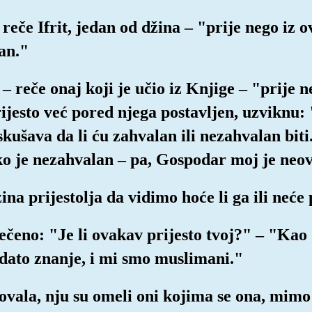
 reče Ifrit, jedan od džina – "prije nego iz o
an."
" – reče onaj koji je učio iz Knjige – "prije 
ijesto već pored njega postavljen, uzviknu:
ušava da li ću zahvalan ili nezahvalan biti.
 ko je nezahvalan – pa, Gospodar moj je neov
ina prijestolja da vidimo hoće li ga ili neće
rečeno: "Je li ovakav prijesto tvoj?" – "Kao
 dato znanje, i mi smo muslimani."
ovala, nju su omeli oni kojima se ona, mimo 