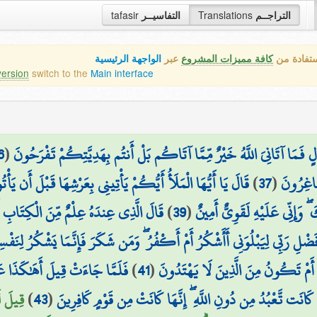
tafasir
التفاسيــر
Translations
التراجــم
ستفادة من
كافة مميزات المشروع
عبر
الواجهة الرئيسية
version
switch to the
Main interface
6
(
لٍ فَمَا آتَانِيَ اللَّهُ خَيْرٌ مِّمَّا آتَاكُم بَلْ أَنتُم بِهَدِيَّتِكُمْ تَفْرَحُونَ
قَالَ يَا أَيُّهَا الْمَلَأُ أَيُّكُمْ يَأْتِينِي بِعَرْشِهَا قَبْلَ أَن يَأْ
)
37
(
صَاغِرُونَ
قَالَ الَّذِي عِندَهُ عِلْمٌ مِّنَ الْكِتَابِ أ ۚ
)
39
(
 وَإِنِّي عَلَيْهِ لَقَوِيٌّ أَمِينٌ
َضْلِ رَبِّي لِيَبْلُوَنِي أَأَشْكُرُ أَمْ أَكْفُرُ ۖ وَمَن شَكَرَ فَإِنَّمَا يَشْكُرُ لِنَفْس
فَلَمَّا جَاءَتْ قِيلَ أَهَٰكَذَا عَرْ
)
41
(
أَمْ تَكُونُ مِنَ الَّذِينَ لَا يَهْتَدُونَ
قِيلَ لَ
)
43
(
كَانَت تَّعْبُدُ مِن دُونِ اللَّهِ ۖ إِنَّهَا كَانَتْ مِن قَوْمٍ كَافِرِينَ