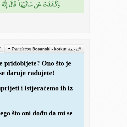
وَكَشَفَتْ عَن سَاقَيْهَا ۚ قَالَ إِنَّهُ ص)
Bosanski - korkut
الترجمة Translation
 pridobijete? Ono što je
se daruje radujete!
rijeti i istjeraćemo ih iz
nego što oni dođu da mi se