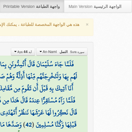
Printable Version
Main Version
الواجهة الرئيسية
واجهة الطباعة
×
هذه هي الواجهة المخصصة للطباعة ، يمكنك الإ
An-Naml
44
النمل
سورة Sura
آية Aya
فَلَمَّا جَاءَ سُلَيْمَانَ قَالَ أَتُمِدُّونَنِ بِمَا
لَهُم بِهَا وَلَنُخْرِجَنَّهُم مِّنْهَا أَذِلَّةً وَهُمْ 
أَنَا آتِيكَ بِهِ قَبْلَ أَن تَقُومَ مِن مَّقَامِكَ ۖ
فَلَمَّا رَآهُ مُسْتَقِرًّا عِندَهُ قَالَ هَٰذَا مِن ف
قَالَ نَكِّرُوا لَهَا عَرْشَهَا نَنظُرْ أَتَهْتَدِي 
وَصَدَّهَا مَا 
)
42
(
قَبْلِهَا وَكُنَّا مُسْلِمِينَ