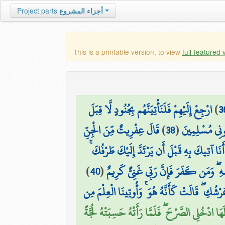
Project parts
أجزاء المشروع
This is a printable version, to view
full-featured 
ارْجِعْ إِلَيْهِمْ فَلَنَأْتِيَنَّهُم بِجُنُودٍ لَّا قِبَلَ
)
3
قَالَ عِفْرِيتٌ مِّنَ الْجِنِّ
)
38
(
تُونِي مُسْلِمِينَ
َنَا آتِيكَ بِهِ قَبْلَ أَن يَرْتَدَّ إِلَيْكَ طَرْفُكَ
)
40
(
ِهِ ۖ وَمَن كَفَرَ فَإِنَّ رَبِّي غَنِيٌّ كَرِيمٌ
شُكِ ۖ قَالَتْ كَأَنَّهُ هُوَ ۚ وَأُوتِينَا الْعِلْمَ مِن
هَا ادْخُلِي الصَّرْحَ ۖ فَلَمَّا رَأَتْهُ حَسِبَتْهُ لُجَّةً