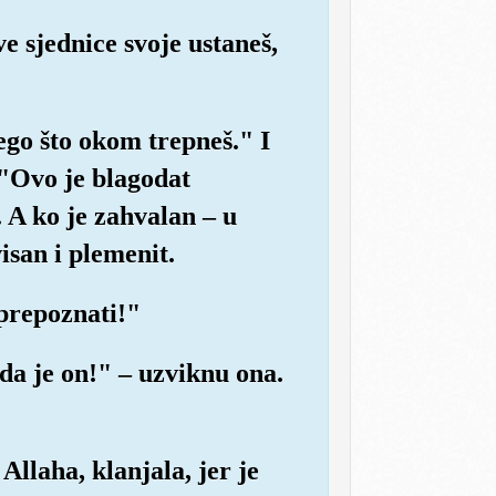
ve sjednice svoje ustaneš,
nego što okom trepneš." I
 "Ovo je blagodat
 A ko je zahvalan – u
isan i plemenit.
 prepoznati!"
 da je on!" – uzviknu ona.
Allaha, klanjala, jer je