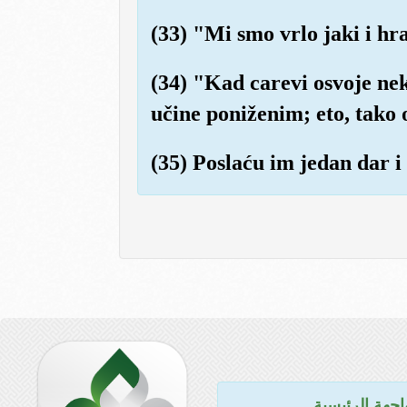
(33) "Mi smo vrlo jaki i hra
(34) "Kad carevi osvoje nek
učine poniženim; eto, tako 
(35) Poslaću im jedan dar i 
اجهة الرئيسية