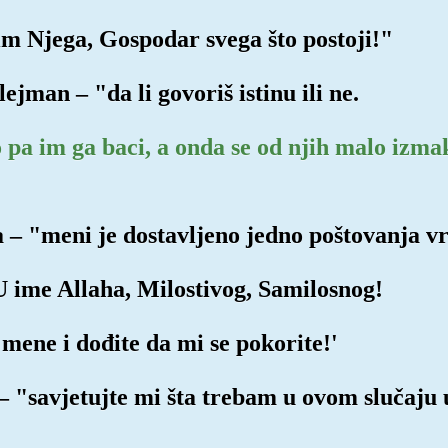
im Njega, Gospodar svega što postoji!"
jman – "da li govoriš istinu ili ne.
pa im ga baci, a onda se od njih malo izmakn
a – "meni je dostavljeno jedno poštovanja v
'U ime Allaha, Milostivog, Samilosnog!
 mene i dođite da mi se pokorite!'
 – "savjetujte mi šta trebam u ovom slučaju u