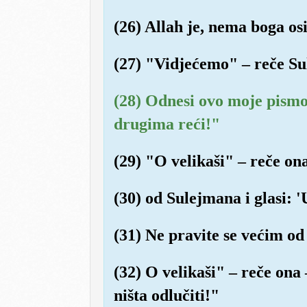
(26) Allah je, nema boga os
(27) "Vidjećemo" – reče Sule
(28) Odnesi ovo moje pismo 
drugima reći!"
(29) "O velikaši" – reče on
(30) od Sulejmana i glasi: 
(31) Ne pravite se većim od
(32) O velikaši" – reče ona
ništa odlučiti!"