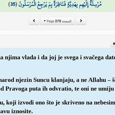
)
35
(
مُرْسِلَةٌ إِلَيْهِم بِهَدِيَّةٍ فَنَاظِرَةٌ بِمَ يَرْجِعُ الْمُرْسَلُونَ
379
الصفحة Page
 njima vlada i da joj je svega i svačega dato
 narod njezin Suncu klanjaju, a ne Allahu – 
od Pravoga puta ih odvratio, te oni ne umiju
u, koji izvodi ono što je skriveno na nebesim
javu iznosite.