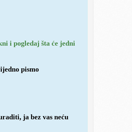
i i pogledaj šta će jedni
rijedno pismo
raditi, ja bez vas neću