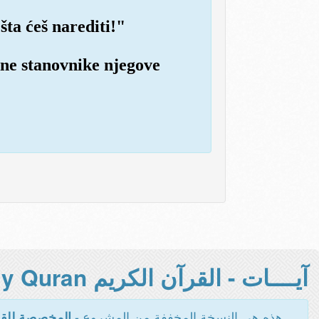
 šta ćeš narediti!"
dne stanovnike njegove
آيــــات - القرآن الكريم Holy Quran -
هذه هي النسخة المخففة من المشروع -
المخصصة للقر