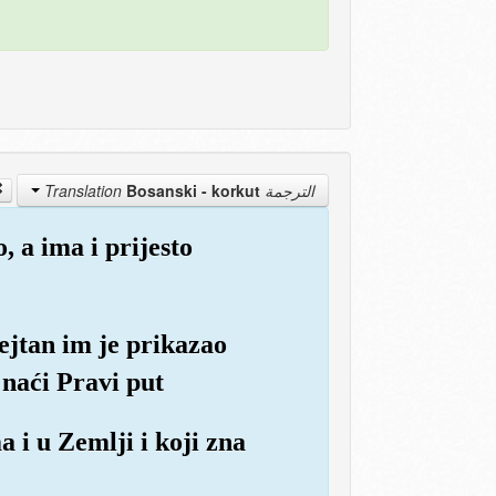
Bosanski - korkut
الترجمة Translation
, a ima i prijesto
šejtan im je prikazao
 naći Pravi put
a i u Zemlji i koji zna