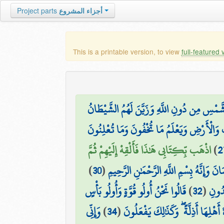
Project parts
أجزاء المشروع
This is a printable version, to view
full-featured 
َّمْسِ مِن دُونِ اللَّهِ وَزَيَّنَ لَهُمُ الشَّيْطَانُ
ِ وَالْأَرْضِ وَيَعْلَمُ مَا تُخْفُونَ وَمَا تُعْلِنُونَ
اذْهَب بِّكِتَابِي هَٰذَا فَأَلْقِهْ إِلَيْهِمْ ثُمَّ
)
2
)
30
(
انَ وَإِنَّهُ بِسْمِ اللَّهِ الرَّحْمَٰنِ الرَّحِيمِ
قَالُوا نَحْنُ أُولُو قُوَّةٍ وَأُولُو بَأْسٍ
)
32
(
َدُونِ
وَإِنِّي
)
34
(
َهْلِهَا أَذِلَّةً ۖ وَكَذَٰلِكَ يَفْعَلُونَ