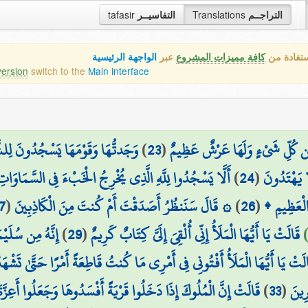
tafasir
التفاسيــر
Translations
التراجــم
ستفادة من
كافة مميزات المشروع
عبر
الواجهة الرئيسية
version
switch to the
Main interface
وَجَدتُّهَا وَقَوْمَهَا يَسْجُدُونَ لِلش
)
23
(
مِن كُلِّ شَيْءٍ وَلَهَا عَرْشٌ عَظِيمٌ
أَلَّا يَسْجُدُوا لِلَّهِ الَّذِي يُخْرِجُ الْخَبْءَ فِي السَّمَاوَات
)
24
(
ا يَهْتَدُونَ
7
(
۞ قَالَ سَنَنظُرُ أَصَدَقْتَ أَمْ كُنتَ مِنَ الْكَاذِبِينَ
)
26
(
ْشِ الْعَظِيمِ
إِنَّهُ مِن سُلَيْمَ
)
29
(
قَالَتْ يَا أَيُّهَا الْمَلَأُ إِنِّي أُلْقِيَ إِلَيَّ كِتَابٌ كَرِيمٌ
لَتْ يَا أَيُّهَا الْمَلَأُ أَفْتُونِي فِي أَمْرِي مَا كُنتُ قَاطِعَةً أَمْرًا حَتَّىٰ تَشْه
قَالَتْ إِنَّ الْمُلُوكَ إِذَا دَخَلُوا قَرْيَةً أَفْسَدُوهَا وَجَعَلُوا أَعِزَّةَ أ
)
33
(
رِينَ