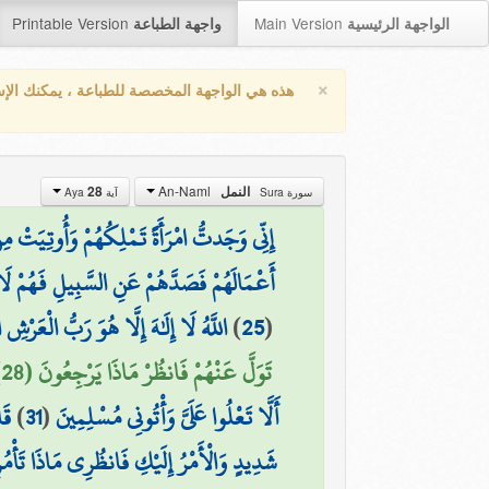
Printable Version
Main Version
الواجهة الرئيسية
واجهة الطباعة
×
هذه هي الواجهة المخصصة للطباعة ، يمكنك الإ
An-Naml
28
النمل
سورة Sura
آية Aya
إِنِّي وَجَدتُّ امْرَأَةً تَمْلِكُهُمْ وَأُوتِيَتْ 
أَعْمَالَهُمْ فَصَدَّهُمْ عَنِ السَّبِيلِ فَهُمْ لَ
اللَّهُ لَا إِلَٰهَ إِلَّا هُوَ رَبُّ الْعَر ۩
)
25
(
تَوَلَّ عَنْهُمْ فَانظُرْ مَاذَا يَرْجِعُونَ (28)
قَا
)
31
(
أَلَّا تَعْلُوا عَلَيَّ وَأْتُونِي مُسْلِمِينَ
شَدِيدٍ وَالْأَمْرُ إِلَيْكِ فَانظُرِي مَاذَا تَأْمُ