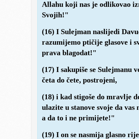
Allahu koji nas je odlikovao 
Svojih!"
(16) I Sulejman naslijedi Davu
razumijemo ptičije glasove i sv
prava blagodat!"
(17) I sakupiše se Sulejmanu voj
četa do čete, postrojeni,
(18) i kad stigoše do mravlje 
ulazite u stanove svoje da vas 
a da to i ne primijete!"
(19) I on se nasmija glasno r