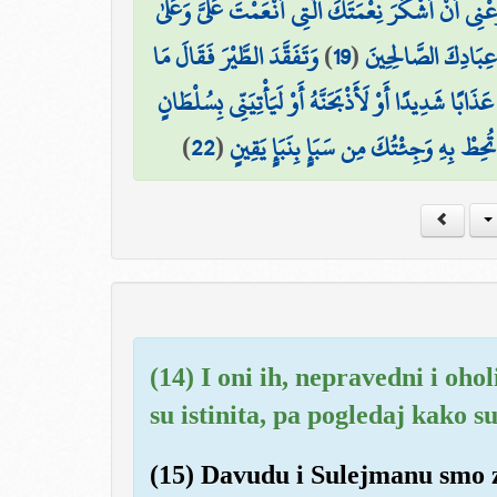
ْنِي أَنْ أَشْكُرَ نِعْمَتَكَ الَّتِي أَنْعَمْتَ عَلَيَّ وَعَلَىٰ
وَتَفَقَّدَ الطَّيْرَ فَقَالَ مَا
)
19
(
 عِبَادِكَ الصَّالِحِينَ
ُ عَذَابًا شَدِيدًا أَوْ لَأَذْبَحَنَّهُ أَوْ لَيَأْتِيَنِّي بِسُلْطَانٍ
)
22
(
ِطْ بِهِ وَجِئْتُكَ مِن سَبَإٍ بِنَبَإٍ يَقِينٍ
(14) I oni ih, nepravedni i ohol
su istinita, pa pogledaj kako su
(15) Davudu i Sulejmanu smo zn