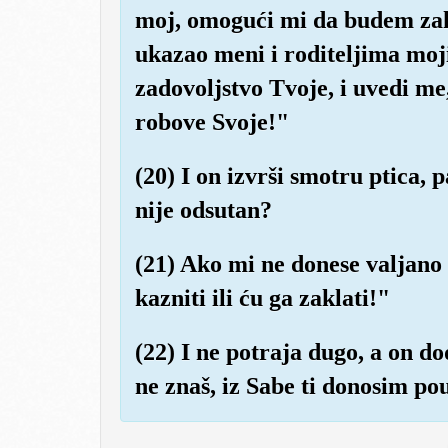
moj, omogući mi da budem zahv
ukazao meni i roditeljima moj
zadovoljstvo Tvoje, i uvedi m
robove Svoje!"
(20) I on izvrši smotru ptica,
nije odsutan?
(21) Ako mi ne donese valjan
kazniti ili ću ga zaklati!"
(22) I ne potraja dugo, a on d
ne znaš, iz Sabe ti donosim po