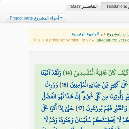
tafasir
التفاسيــر
Translations
Project parts
أجزاء المشروع
زات المشروع
عبر
الواجهة الرئيسية
This is a printable version, to view
full-featured versi
 كَيْفَ كَانَ عَاقِبَةُ الْمُفْسِدِينَ (14
وَلَقَدْ آتَيْنَا
وَوَرِثَ
)
15
(
عَلَىٰ كَثِيرٍ مِّنْ عِبَادِهِ الْمُؤْمِنِينَ
ْرِ وَأُوتِينَا مِن كُلِّ شَيْءٍ ۖ إِنَّ هَٰذَا لَهُوَ الْفَضْلُ
حَتَّىٰ إِذَا أَتَوْا عَلَىٰ
)
17
(
 وَالطَّيْرِ فَهُمْ يُوزَعُونَ
َكُمْ لَا يَحْطِمَنَّكُمْ سُلَيْمَانُ وَجُنُودُهُ وَهُمْ لَا