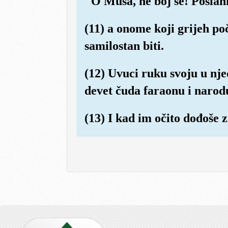
"O Musa, ne boj se! Poslani
(11) a onome koji grijeh poč
samilostan biti.
(12) Uvuci ruku svoju u njed
devet čuda faraonu i narodu
(13) I kad im očito dođoše 