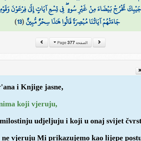
يْبِكَ تَخْرُجْ بَيْضَاءَ مِنْ غَيْرِ سُوءٍ ۖ فِي تِسْعِ آيَاتٍ إِلَىٰ فِرْعَوْنَ وَقَوْمِهِ 
)
13
(
جَاءَتْهُمْ آيَاتُنَا مُبْصِرَةً قَالُوا هَٰذَا سِحْرٌ مُّبِينٌ
377
الصفحة Page
'ana i Knjige jasne,
onima koji vjeruju,
milostinju udjeljuju i koji u onaj svijet čvrs
t ne vjeruju Mi prikazujemo kao lijepe post