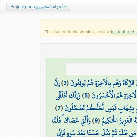
Project parts
أجزاء المشروع
This is a printable version, to view
full-featured 
إِنَّ
)
3
(
 الزَّكَاةَ وَهُم بِالْآخِرَةِ هُمْ يُوقِنُونَ
وَإِنَّكَ لَتُلَقَّى
)
5
(
الْآخِرَةِ هُمُ الْأَخْسَرُونَ
)
7
(
كُم بِشِهَابٍ قَبَسٍ لَّعَلَّكُمْ تَصْطَلُونَ
وَأَلْقِ عَصَاكَ ۚ فَلَمَّا
)
9
(
َّهُ الْعَزِيزُ الْحَكِيمُ
ا مَن ظَلَمَ ثُمَّ بَدَّلَ حُسْنًا بَعْدَ سُوءٍ فَإِنِّي