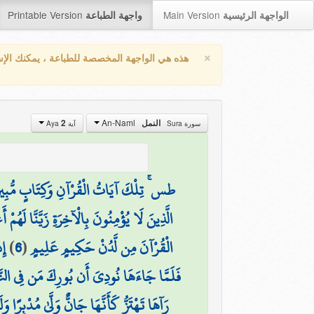
Printable Version
Main Version
الواجهة الرئيسية
واجهة الطباعة
×
هذه هي الواجهة المخصصة للطباعة ، يمكنك الإ
An-Naml
2
النمل
سورة Sura
آية Aya
طس ۚ تِلْكَ آيَاتُ الْقُرْآنِ وَكِتَابٍ مُّبِي
الَّذِينَ لَا يُؤْمِنُونَ بِالْآخِرَةِ زَيَّنَّا لَهُمْ 
إِ
)
6
(
الْقُرْآنَ مِن لَّدُنْ حَكِيمٍ عَلِيمٍ
فَلَمَّا جَاءَهَا نُودِيَ أَن بُورِكَ مَن فِي النَّار
رَآهَا تَهْتَزُّ كَأَنَّهَا جَانٌّ وَلَّىٰ مُدْبِرًا 