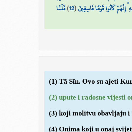
فَلَمَّا
)
12
(
ۚ إِنَّهُمْ كَانُوا قَوْمًا فَاسِقِينَ
(1) Tā Sīn. Ovo su ajeti Kur
(2) upute i radosne vijesti 
(3) koji molitvu obavljaju i 
(4) Onima koji u onaj svije