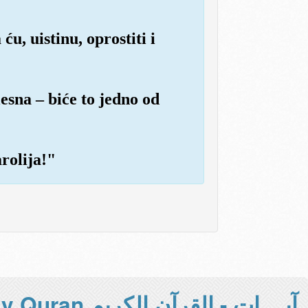
u, uistinu, oprostiti i
lesna – biće to jedno od
rolija!"
آيــــات - القرآن الكريم Holy Quran -