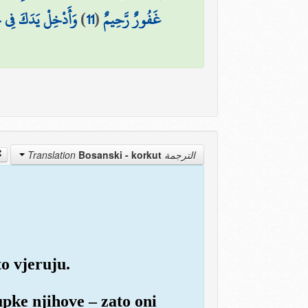
وَأَدْخِلْ يَدَكَ فِي جَ
)
11
(
غَفُورٌ رَّحِيمٌ
Bosanski - korkut
الترجمة Translation
to vjeruju.
upke njihove – zato oni