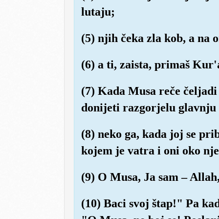
lutaju;
(5) njih čeka zla kob, a na 
(6) a ti, zaista, primaš Ku
(7) Kada Musa reče čeljadi 
donijeti razgorjelu glavnju 
(8) neko ga, kada joj se pri
kojem je vatra i oni oko nje
(9) O Musa, Ja sam – Allah,
(10) Baci svoj štap!" Pa kad