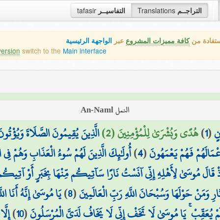
tafasir
التفاسيــر
Translations
التراجــم
ستفادة من
كافة مميزات المشروع
عبر
الواجهة الرئيسية
version
switch to the
Main interface
النمل An-Naml
الَّذِينَ يُقِيمُونَ الصَّلَاةَ وَيُؤْتُونَ
هُدًى وَبُشْرَىٰ لِلْمُؤْمِنِينَ (2)
)
1
(
نٍ
أُولَٰئِكَ الَّذِينَ لَهُمْ سُوءُ الْعَذَابِ وَهُمْ فِي 
)
4
(
أَعْمَالَهُمْ فَهُمْ يَعْمَهُونَ
ذْ قَالَ مُوسَىٰ لِأَهْلِهِ إِنِّي آنَسْتُ نَارًا سَآتِيكُم مِّنْهَا بِخَبَرٍ أَوْ آتِي
يَا مُوسَىٰ إِنَّهُ أَنَا الل
)
8
(
ِ وَمَنْ حَوْلَهَا وَسُبْحَانَ اللَّهِ رَبِّ الْعَالَمِينَ
إِلَّ
)
10
(
وَلَمْ يُعَقِّبْ ۚ يَا مُوسَىٰ لَا تَخَفْ إِنِّي لَا يَخَافُ لَدَيَّ الْمُرْسَلُونَ