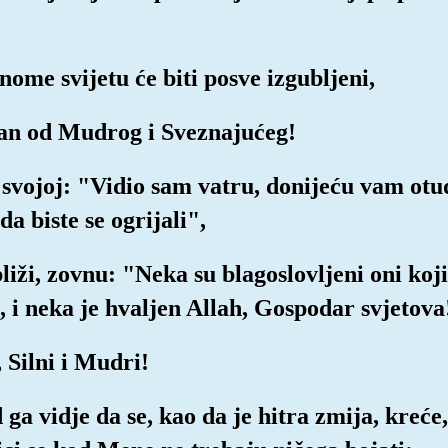
onome svijetu će biti posve izgubljeni,
r'an od Mudrog i Sveznajućeg!
svojoj: "Vidio sam vatru, donijeću vam otud
da biste se ogrijali",
bliži, zovnu: "Neka su blagoslovljeni oni koj
, i neka je hvaljen Allah, Gospodar svjetova
 Silni i Mudri!
 ga vidje da se, kao da je hitra zmija, kreće,