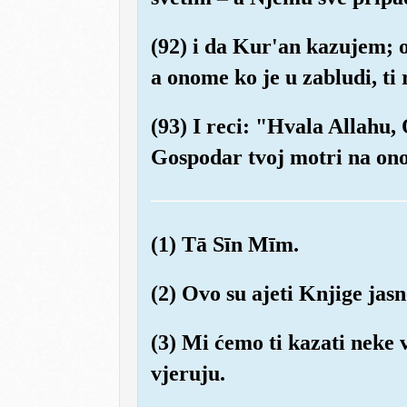
(92) i da Kur'an kazujem; 
a onome ko je u zabludi, t
(93) I reci: "Hvala Allahu,
Gospodar tvoj motri na ono 
(1) Tā Sīn Mīm.
(2) Ovo su ajeti Knjige jasn
(3) Mi ćemo ti kazati neke v
vjeruju.