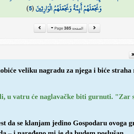
)
5
(
وَنَجْعَلَهُمْ أَئِمَّةً وَنَجْعَلَهُمُ الْوَارِثِينَ
385
الصفحة Page
dobiće veliku nagradu za njega i biće strah
ili, u vatru će naglavačke biti gurnuti. "Zar
est da se klanjam jedino Gospodaru ovoga gr
da – i naređeno mi je da budem poslušan