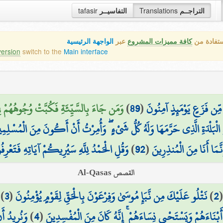
tafasir
التفاسيــر
Translations
التراجــم
ستفادة من
كافة مميزات المشروع
عبر
الواجهة الرئيسية
version
switch to the
Main interface
وَمَن جَاءَ بِالسَّيِّئَةِ فَكُبَّتْ وُجُوهُهُمْ فِي
)
89
(
مِّن فَزَعٍ يَوْمَئِذٍ آمِنُونَ
ِ الْبَلْدَةِ الَّذِي حَرَّمَهَا وَلَهُ كُلُّ شَيْءٍ ۖ وَأُمِرْتُ أَنْ أَكُونَ مِنَ الْمُسْلِمِ
وَقُلِ الْحَمْدُ لِلَّهِ سَيُرِيكُمْ آيَاتِهِ فَتَعْرِفُ
)
92
(
َّمَا أَنَا مِنَ الْمُنذِرِينَ
القصص Al-Qasas
)
3
(
نَتْلُو عَلَيْكَ مِن نَّبَإِ مُوسَىٰ وَفِرْعَوْنَ بِالْحَقِّ لِقَوْمٍ يُؤْمِنُونَ
)
2
وَنُرِيدُ أَ
)
4
(
َبْنَاءَهُمْ وَيَسْتَحْيِي نِسَاءَهُمْ ۚ إِنَّهُ كَانَ مِنَ الْمُفْسِدِينَ