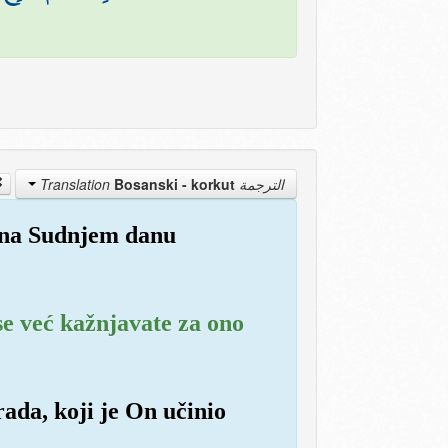
Bosanski - korkut
الترجمة Translation
a na Sudnjem danu
 se već kažnjavate za ono
ada, koji je On učinio