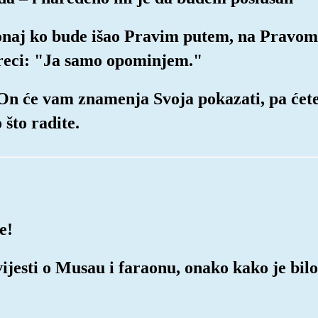
onaj ko bude išao Pravim putem, na Pravome
i reci: "Ja samo opominjem."
 On će vam znamenja Svoja pokazati, pa ćete
što radite.
e!
ijesti o Musau i faraonu, onako kako je bilo,