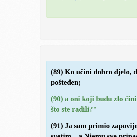
(89) Ko učini dobro djelo, 
pošteđen;
(90) a oni koji budu zlo čin
što ste radili?"
(91) Ja sam primio zapovij
svetim – a Njemu sve pripa