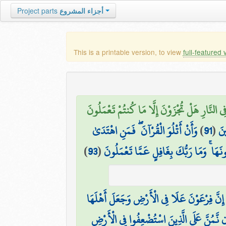
Project parts
أجزاء المشروع
This is a printable version, to view
full-featured 
 النَّارِ هَلْ تُجْزَوْنَ إِلَّا مَا كُنتُمْ تَعْمَلُونَ
وَأَنْ أَتْلُوَ الْقُرْآنَ ۖ فَمَنِ اهْتَدَىٰ
)
91
(
ينَ
)
93
(
ونَهَا ۚ وَمَا رَبُّكَ بِغَافِلٍ عَمَّا تَعْمَلُونَ
إِنَّ فِرْعَوْنَ عَلَا فِي الْأَرْضِ وَجَعَلَ أَهْلَهَا
ن نَّمُنَّ عَلَى الَّذِينَ اسْتُضْعِفُوا فِي الْأَرْضِ