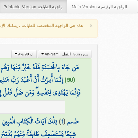
Printable Version
Main Version
الواجهة الرئيسية
واجهة الطباعة
×
هذه هي الواجهة المخصصة للطباعة ، يمكنك الإ
An-Naml
90
النمل
سورة Sura
آية Aya
مَن جَاءَ بِالْحَسَنَةِ فَلَهُ خَيْرٌ مِّنْهَا وَهُم 
إِنَّمَا أُمِرْتُ أَنْ أَعْبُدَ رَبَّ هَٰذِه
(90)
فَإِنَّمَا يَهْتَدِي لِنَفْسِهِ ۖ وَمَن ضَلَّ فَقُلْ إِن
(
تِلْكَ آيَاتُ الْكِتَابِ الْمُبِينِ
)
1
(
طسم
شِيَعًا يَسْتَضْعِفُ طَائِفَةً مِّنْهُمْ يُذَبِّحُ أ