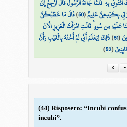
ُ ائْتُونِي بِهِ ۖ فَلَمَّا جَاءَهُ الرَّسُولُ قَالَ ارْجِعْ إِلَىٰ
قَالَ مَا خَطْبُكُنَّ
)
50
(
َ رَبِّي بِكَيْدِهِنَّ عَلِيمٌ
نَا عَلَيْهِ مِن سُوءٍ ۚ قَالَتِ امْرَأَتُ الْعَزِيزِ الْآنَ
ذَٰلِكَ لِيَعْلَمَ أَنِّي لَمْ أَخُنْهُ بِالْغَيْبِ وَأَنَّ
)
51
(
ينَ
)
52
(
ائِنِينَ
(44) Risposero: “Incubi confus
incubi”.