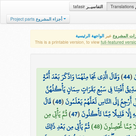
tafasir
التفاسيــر
Translations
Project parts
أجزاء المشروع
زات المشروع
عبر
الواجهة الرئيسية
This is a printable version, to view
full-featured versi
وَقَالَ الَّذِي نَجَا مِنْهُمَا وَادَّكَرَ بَعْدَ أُمَّةٍ
)
44
(
َ
دِّيقُ أَفْتِنَا فِي سَبْعِ بَقَرَاتٍ سِمَانٍ يَأْكُلُهُنَّ
قَالَ
)
46
(
َرْجِعُ إِلَى النَّاسِ لَعَلَّهُمْ يَعْلَمُونَ
ثُمَّ يَأْتِي مِن
)
47
(
 إِلَّا قَلِيلًا مِّمَّا تَأْكُلُونَ
ًا مِّمَّا تُحْصِنُونَ (48
ثُمَّ يَأْتِي مِن بَعْدِ ذَٰلِكَ