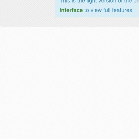
This is the light version of the p
to view full features
interface