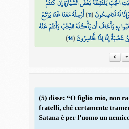
ابَتِ الْجُبِّ يَلْتَقِطْهُ بَعْضُ السَّيَّارَةِ إِن كُنتُمْ
أَرْسِلْهُ مَعَنَا غَدًا يَرْتَعْ
)
11
(
َإِنَّا لَهُ لَنَاصِحُونَ
ْهَبُوا بِهِ وَأَخَافُ أَن يَأْكُلَهُ الذِّئْبُ وَأَنتُمْ عَنْهُ
)
14
(
نُ عُصْبَةٌ إِنَّا إِذًا لَّخَاسِرُونَ
(5) disse: “O figlio mio, non r
fratelli, ché certamente tramer
Satana è per l'uomo un nemico