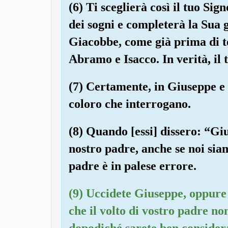
(6) Ti sceglierà così il tuo Sig
dei sogni e completerà la Sua g
Giacobbe, come già prima di te
Abramo e Isacco. In verità, il 
(7) Certamente, in Giuseppe e n
coloro che interrogano.
(8) Quando [essi] dissero: “Giu
nostro padre, anche se noi sia
padre è in palese errore.
(9) Uccidete Giuseppe, oppure
che il volto di vostro padre non
dopodiché sarete ben considera