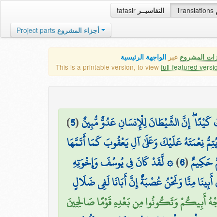
tafasir
التفاسيــر
Translations
Project parts
أجزاء المشروع
زات المشروع
عبر
الواجهة الرئيسية
This is a printable version, to view
full-featured versi
)
5
(
َيْدًا ۖ إِنَّ الشَّيْطَانَ لِلْإِنسَانِ عَدُوٌّ مُّبِينٌ
ِمُّ نِعْمَتَهُ عَلَيْكَ وَعَلَىٰ آلِ يَعْقُوبَ كَمَا أَتَمَّهَا
۞ لَّقَدْ كَانَ فِي يُوسُفَ وَإِخْوَتِهِ
)
6
(
يمٌ حَكِيمٌ
 أَبِينَا مِنَّا وَنَحْنُ عُصْبَةٌ إِنَّ أَبَانَا لَفِي ضَلَالٍ
جْهُ أَبِيكُمْ وَتَكُونُوا مِن بَعْدِهِ قَوْمًا صَالِحِينَ