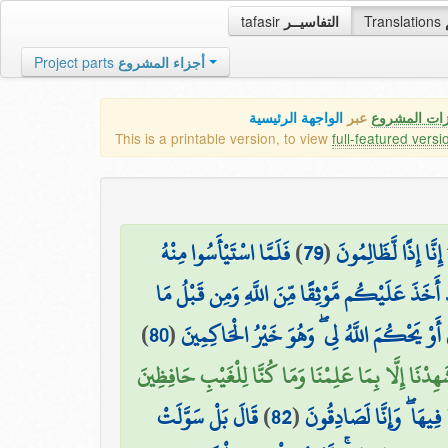
tafasir
التفاسيــر
Translations
Project parts
أجزاء المشروع
زات المشروع
عبر
الواجهة الرئيسية
This is a printable version, to view
full-featured versi
فَلَمَّا اسْتَيْأَسُوا مِنْهُ
)
79
(
نَّا إِذًا لَّظَالِمُونَ
ْ أَخَذَ عَلَيْكُم مَّوْثِقًا مِّنَ اللَّهِ وَمِن قَبْلُ مَا
)
80
(
أَوْ يَحْكُمَ اللَّهُ لِي ۖ وَهُوَ خَيْرُ الْحَاكِمِينَ
هِدْنَا إِلَّا بِمَا عَلِمْنَا وَمَا كُنَّا لِلْغَيْبِ حَافِظِينَ
قَالَ بَلْ سَوَّلَتْ
)
82
(
ا فِيهَا ۖ وَإِنَّا لَصَادِقُونَ