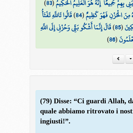
)
83
(
ي بِهِمْ جَمِيعًا ۚ إِنَّهُ هُوَ الْعَلِيمُ الْحَكِيمُ
قَالُوا تَاللَّهِ تَفْتَأُ
)
84
(
هُ مِنَ الْحُزْنِ فَهُوَ كَظِيمٌ
قَالَ إِنَّمَا أَشْكُو بَثِّي وَحُزْنِي إِلَى اللَّهِ
)
85
(
كِينَ
)
86
(
َعْلَمُونَ
(79) Disse: “Ci guardi Allah, d
quale abbiamo ritrovato i nost
ingiusti!”.