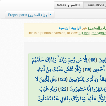
tafasir
التفاسيــر
Translations
Project parts
أجزاء المشروع
زات المشروع
عبر
الواجهة الرئيسية
This is a printable version, to view
full-featured versi
إِلَّا مَن رَّحِمَ رَبُّكَ ۚ وَلِذَٰلِكَ خَلَقَهُمْ
)
118
(
ِفِينَ
وَكُلًّا نَّقُصُّ عَلَيْكَ مِنْ أَنبَاءِ
)
119
(
ۗ َجْمَعِينَ
وَقُل لِّلَّذِينَ لَا
)
120
(
عِظَةٌ وَذِكْرَىٰ لِلْمُؤْمِنِينَ
وَلِلَّهِ غَيْبُ
)
122
(
َانتَظِرُوا إِنَّا مُنتَظِرُونَ
تَوَكَّلْ عَلَيْهِ ۚ وَمَا رَبُّكَ بِغَافِلٍ عَمَّا تَعْمَلُونَ