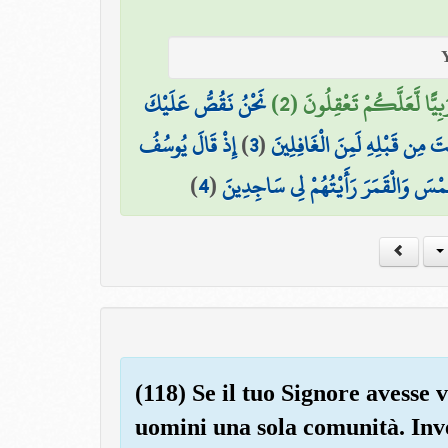
َرَبِيًّا لَّعَلَّكُمْ تَعْقِلُونَ (2
نَحْنُ نَقُصُّ عَلَيْكَ
إِذْ قَالَ يُوسُفُ
)
3
(
َ مِن قَبْلِهِ لَمِنَ الْغَافِلِينَ
)
4
(
َّمْسَ وَالْقَمَرَ رَأَيْتُهُمْ لِي سَاجِدِينَ
(118) Se il tuo Signore avesse v
uomini una sola comunità. Inv