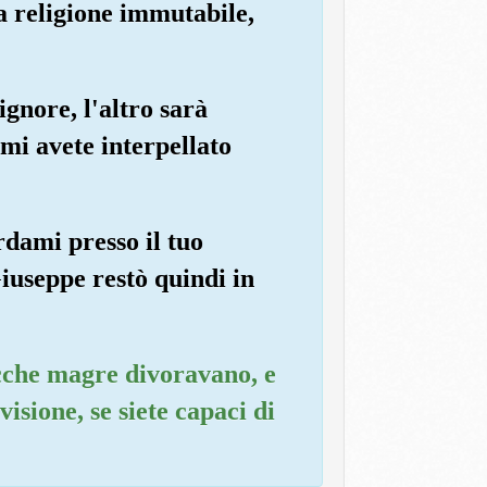
la religione immutabile,
ignore, l'altro sarà
 mi avete interpellato
rdami presso il tuo
Giuseppe restò quindi in
vacche magre divoravano, e
visione, se siete capaci di