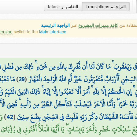
tafasir
التفاسيــر
Translations
التراجــم
ستفادة من
كافة مميزات المشروع
عبر
الواجهة الرئيسية
version
switch to the
Main interface
َاقَ وَيَعْقُوبَ ۚ مَا كَانَ لَنَا أَن نُّشْرِكَ بِاللَّهِ مِن شَيْءٍ ۚ ذَٰلِكَ مِن فَضْلِ ا
مَا تَعْبُد
)
39
(
ِّجْنِ أَأَرْبَابٌ مُّتَفَرِّقُونَ خَيْرٌ أَمِ اللَّهُ الْوَاحِدُ الْقَهَّارُ
نِ الْحُكْمُ إِلَّا لِلَّهِ ۚ أَمَرَ أَلَّا تَعْبُدُوا إِلَّا إِيَّاهُ ۚ ذَٰلِكَ الدِّينُ الْقَيّ
َهُ خَمْرًا ۖ وَأَمَّا الْآخَرُ فَيُصْلَبُ فَتَأْكُلُ الطَّيْرُ مِن رَّأْسِهِ ۚ قُضِيَ الْأَم
وَ
)
42
(
ِكَ فَأَنسَاهُ الشَّيْطَانُ ذِكْرَ رَبِّهِ فَلَبِثَ فِي السِّجْنِ بِضْعَ سِنِينَ
سُنبُلَاتٍ خُضْرٍ وَأُخَرَ يَابِسَاتٍ ۖ يَا أَيُّهَا الْمَلَأُ أَفْتُونِي فِي رُؤْيَايَ إِن