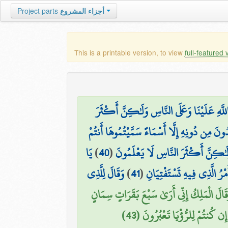
Project parts
أجزاء المشروع
This is a printable version, to view
full-featured 
للَّهِ عَلَيْنَا وَعَلَى النَّاسِ وَلَٰكِنَّ أَكْثَرَ
ُونَ مِن دُونِهِ إِلَّا أَسْمَاءً سَمَّيْتُمُوهَا أَنتُمْ
يَا
)
40
(
ِمُ وَلَٰكِنَّ أَكْثَرَ النَّاسِ لَا يَعْلَمُونَ
وَقَالَ لِلَّذِي
)
41
(
ْرُ الَّذِي فِيهِ تَسْتَفْتِيَانِ
قَالَ الْمَلِكُ إِنِّي أَرَىٰ سَبْعَ بَقَرَاتٍ سِمَانٍ
 كُنتُمْ لِلرُّؤْيَا تَعْبُرُونَ (43