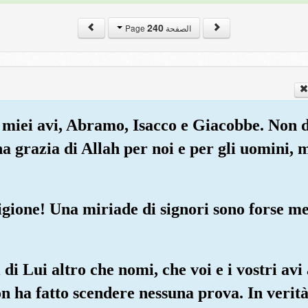
240
الصفحة Page
ei miei avi, Abramo, Isacco e Giacobbe. Non
a grazia di Allah per noi e per gli uomini, 
gione! Una miriade di signori sono forse meg
 di Lui altro che nomi, che voi e i vostri avi
n ha fatto scendere nessuna prova. In verità