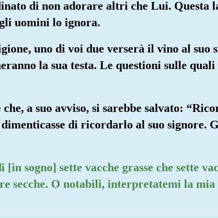
dinato di non adorare altri che Lui. Questa 
li uomini lo ignora.
ione, uno di voi due verserà il vino al suo s
heranno la sua testa. Le questioni sulle quali
e che, a suo avviso, si sarebbe salvato: “Rico
 dimenticasse di ricordarlo al suo signore. 
idi [in sogno] sette vacche grasse che sette 
tre secche. O notabili, interpretatemi la mia 