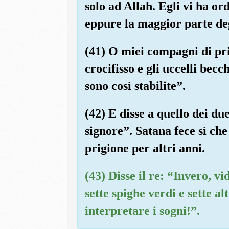
solo ad Allah. Egli vi ha or
eppure la maggior parte deg
(41) O miei compagni di prig
crocifisso e gli uccelli becc
sono così stabilite”.
(42) E disse a quello dei du
signore”. Satana fece sì che
prigione per altri anni.
(43) Disse il re: “Invero, v
sette spighe verdi e sette al
interpretare i sogni!”.