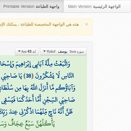
Printable Version
Main Version
الواجهة الرئيسية
واجهة الطباعة
×
هذه هي الواجهة المخصصة للطباعة ، يمكنك الإ
Yusuf
43
يوسف
سورة Sura
آية Aya
وَاتَّبَعْتُ مِلَّةَ آبَائِي إِبْرَاهِيمَ وَإِسْح
يَا صَاحِبَيِ الس
)
38
(
النَّاسِ لَا يَشْكُرُونَ
وَآبَاؤُكُم مَّا أَنزَلَ اللَّهُ بِهَا مِن سُلْطَانٍ ۚ إِ
صَاحِبَيِ السِّجْنِ أَمَّا أَحَدُكُمَا فَيَسْقِي رَبّ
ظَنَّ أَنَّهُ نَاجٍ مِّنْهُمَا اذْكُرْنِي عِندَ رَبّ
يَأْكُلُهُنَّ سَبْعٌ عِجَافٌ وَسَبْعَ )