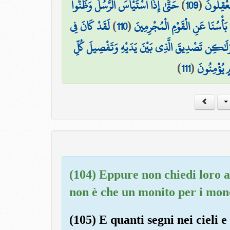
حَتَّىٰ إِذَا اسْتَيْأَسَ الرُّسُلُ وَظَنُّوا
)
109
(
تَعْقِلُونَ
لَقَدْ كَانَ فِي
)
110
(
 بَأْسُنَا عَنِ الْقَوْمِ الْمُجْرِمِينَ
 وَلَٰكِن تَصْدِيقَ الَّذِي بَيْنَ يَدَيْهِ وَتَفْصِيلَ كُلِّ
)
111
(
ٍ يُؤْمِنُونَ
(104) Eppure non chiedi loro 
non è che un monito per i mon
(105) E quanti segni nei cieli e