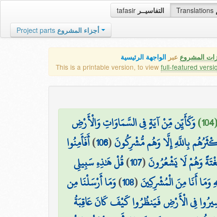
tafasir
التفاسيــر
Translations
Project parts
أجزاء المشروع
زات المشروع
عبر
الواجهة الرئيسية
This is a printable version, to view
full-featured versi
1
وَكَأَيِّن مِّنْ آيَةٍ فِي السَّمَاوَاتِ وَالْأَرْضِ
أَفَأَمِنُوا
)
106
(
ْثَرُهُم بِاللَّهِ إِلَّا وَهُم مُّشْرِكُونَ
قُلْ هَٰذِهِ سَبِيلِي
)
107
(
َغْتَةً وَهُمْ لَا يَشْعُرُونَ
وَمَا أَرْسَلْنَا مِن
)
108
(
َهِ وَمَا أَنَا مِنَ الْمُشْرِكِينَ
مْ يَسِيرُوا فِي الْأَرْضِ فَيَنظُرُوا كَيْفَ كَانَ عَاقِبَةُ