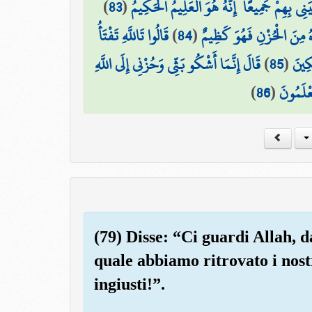
)
83
(
ي بِهِمْ جَمِيعًا ۚ إِنَّهُ هُوَ الْعَلِيمُ الْحَكِيمُ
قَالُوا تَاللَّهِ تَفْتَأُ
)
84
(
هُ مِنَ الْحُزْنِ فَهُوَ كَظِيمٌ
قَالَ إِنَّمَا أَشْكُو بَثِّي وَحُزْنِي إِلَى اللَّهِ
)
85
(
كِينَ
)
86
(
َعْلَمُونَ
(79) Disse: “Ci guardi Allah, d
quale abbiamo ritrovato i nost
ingiusti!”.