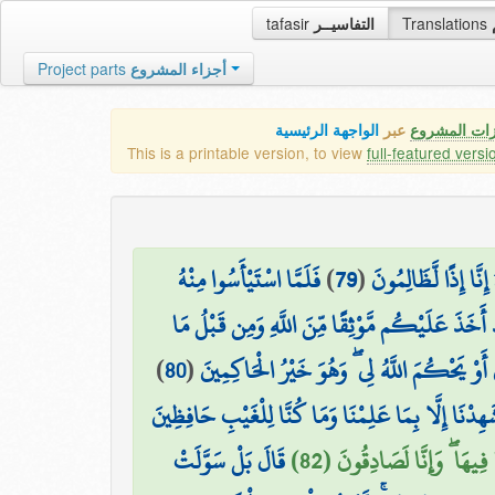
tafasir
التفاسيــر
Translations
Project parts
أجزاء المشروع
زات المشروع
عبر
الواجهة الرئيسية
This is a printable version, to view
full-featured versi
فَلَمَّا اسْتَيْأَسُوا مِنْهُ
)
79
(
نَّا إِذًا لَّظَالِمُونَ
ْ أَخَذَ عَلَيْكُم مَّوْثِقًا مِّنَ اللَّهِ وَمِن قَبْلُ مَا
)
80
(
أَوْ يَحْكُمَ اللَّهُ لِي ۖ وَهُوَ خَيْرُ الْحَاكِمِينَ
هِدْنَا إِلَّا بِمَا عَلِمْنَا وَمَا كُنَّا لِلْغَيْبِ حَافِظِينَ
ا فِيهَا ۖ وَإِنَّا لَصَادِقُونَ (82
قَالَ بَلْ سَوَّلَتْ