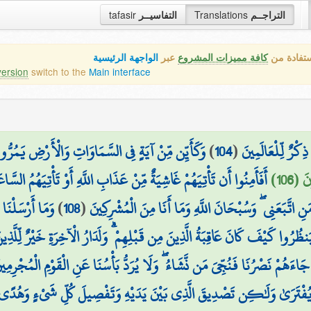
tafasir
التفاسيــر
Translations
التراجــم
ستفادة من
كافة مميزات المشروع
عبر
الواجهة الرئيسية
version
switch to the
Main interface
وَكَأَيِّن مِّنْ آيَةٍ فِي السَّمَاوَاتِ وَالْأَرْضِ يَمُرُّ
)
104
(
ذِكْرٌ لِّلْعَالَمِينَ
 (106
أَفَأَمِنُوا أَن تَأْتِيَهُمْ غَاشِيَةٌ مِّنْ عَذَابِ اللَّهِ أَوْ تَأْتِيَهُمُ السَّ
وَمَا أَرْسَلْنَا
)
108
(
مَنِ اتَّبَعَنِي ۖ وَسُبْحَانَ اللَّهِ وَمَا أَنَا مِنَ الْمُشْرِكِينَ
ظُرُوا كَيْفَ كَانَ عَاقِبَةُ الَّذِينَ مِن قَبْلِهِمْ ۗ وَلَدَارُ الْآخِرَةِ خَيْرٌ لِّلَّذِينَ 
جَاءَهُمْ نَصْرُنَا فَنُجِّيَ مَن نَّشَاءُ ۖ وَلَا يُرَدُّ بَأْسُنَا عَنِ الْقَوْمِ الْمُجْرِمِي
يُفْتَرَىٰ وَلَٰكِن تَصْدِيقَ الَّذِي بَيْنَ يَدَيْهِ وَتَفْصِيلَ كُلِّ شَيْءٍ وَهُدًى وَر