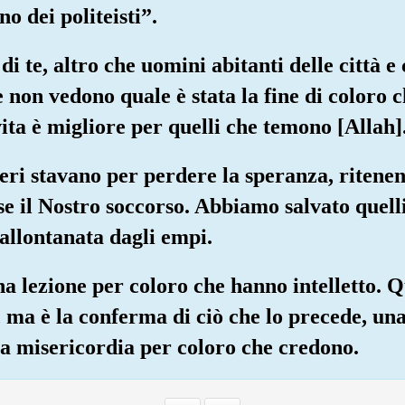
o dei politeisti”.
 te, altro che uomini abitanti delle città 
e non vedono quale è stata la fine di coloro
vita è migliore per quelli che temono [Allah
eri stavano per perdere la speranza, ritene
se il Nostro soccorso. Abbiamo salvato quell
 allontanata dagli empi.
una lezione per coloro che hanno intelletto.
, ma è la conferma di ciò che lo precede, una
na misericordia per coloro che credono.