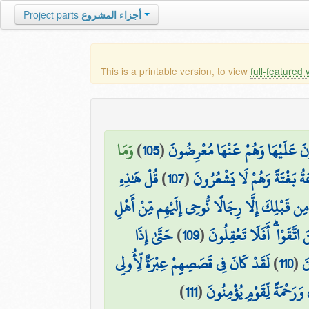
Project parts
أجزاء المشروع
This is a printable version, to view
full-featured 
وَمَا
)
105
(
ونَ عَلَيْهَا وَهُمْ عَنْهَا مُعْرِضُونَ
قُلْ هَٰذِهِ
)
107
(
اعَةُ بَغْتَةً وَهُمْ لَا يَشْعُرُونَ
 مِن قَبْلِكَ إِلَّا رِجَالًا نُّوحِي إِلَيْهِم مِّنْ أَهْلِ
حَتَّىٰ إِذَا
)
109
(
اتَّقَوْا ۗ أَفَلَا تَعْقِلُونَ
لَقَدْ كَانَ فِي قَصَصِهِمْ عِبْرَةٌ لِّأُولِي
)
110
(
نَ
)
111
(
َحْمَةً لِّقَوْمٍ يُؤْمِنُونَ