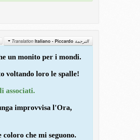
Italiano - Piccardo
الترجمة Translation
he un monito per i mondi.
to voltando loro le spalle!
i associati.
iunga improvvisa l'Ora,
 e coloro che mi seguono.