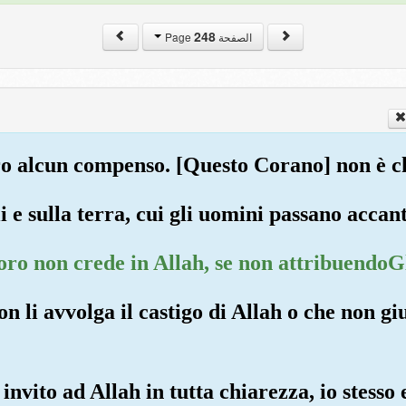
248
الصفحة Page
ro alcun compenso. [Questo Corano] non è c
li e sulla terra, cui gli uomini passano accan
oro non crede in Allah, se non attribuendoGl
on li avvolga il castigo di Allah o che non g
 invito ad Allah in tutta chiarezza, io stesso