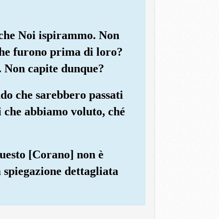
e che Noi ispirammo. Non
 che furono prima di loro?
]. Non capite dunque?
ndo che sarebbero passati
i che abbiamo voluto, ché
 Questo [Corano] non è
 spiegazione dettagliata