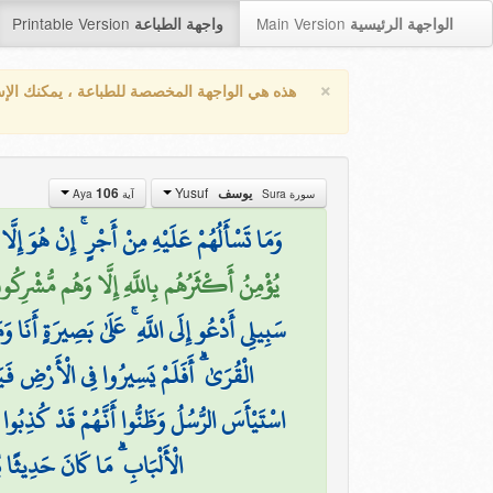
Printable Version
Main Version
الواجهة الرئيسية
واجهة الطباعة
×
هذه هي الواجهة المخصصة للطباعة ، يمكنك الإ
Yusuf
106
يوسف
سورة Sura
آية Aya
وَمَا تَسْأَلُهُمْ عَلَيْهِ مِنْ أَجْرٍ ۚ إِنْ هُوَ إِلَّا 
يُؤْمِنُ أَكْثَرُهُم بِاللَّهِ إِلَّا وَهُم مُّشْرِكُونَ)
سَبِيلِي أَدْعُو إِلَى اللَّهِ ۚ عَلَىٰ بَصِيرَةٍ أَنَا وَ
الْقُرَىٰ ۗ أَفَلَمْ يَسِيرُوا فِي الْأَرْضِ فَيَن
اسْتَيْأَسَ الرُّسُلُ وَظَنُّوا أَنَّهُمْ قَدْ كُذِبُوا 
الْأَلْبَابِ ۗ مَا كَانَ حَدِيثًا 