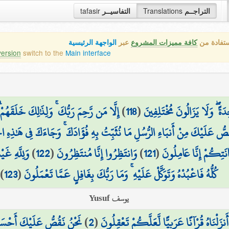
tafasir
التفاسيــر
Translations
التراجــم
ستفادة من
كافة مميزات المشروع
عبر
الواجهة الرئيسية
version
switch to the
Main interface
إِلَّا مَن رَّحِمَ رَبُّكَ ۚ وَلِذَٰلِكَ خَلَقَهُمْ 
)
118
(
َةً ۖ وَلَا يَزَالُونَ مُخْتَلِفِينَ
َقُصُّ عَلَيْكَ مِنْ أَنبَاءِ الرُّسُلِ مَا نُثَبِّتُ بِهِ فُؤَادَكَ ۚ وَجَاءَكَ فِي هَٰذِهِ ال
وَلِلَّهِ غَي
)
122
(
وَانتَظِرُوا إِنَّا مُنتَظِرُونَ
)
121
(
انَتِكُمْ إِنَّا عَامِلُونَ
)
123
(
كُلُّهُ فَاعْبُدْهُ وَتَوَكَّلْ عَلَيْهِ ۚ وَمَا رَبُّكَ بِغَافِلٍ عَمَّا تَعْمَلُونَ
يوسف Yusuf
نَحْنُ نَقُصُّ عَلَيْكَ أَحْسَنَ
)
2
(
ا أَنزَلْنَاهُ قُرْآنًا عَرَبِيًّا لَّعَلَّكُمْ تَعْقِلُونَ