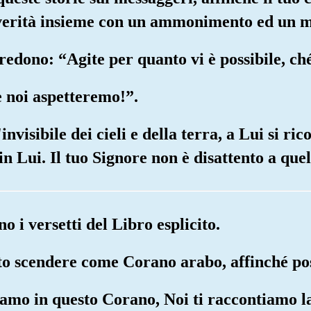
a verità insieme con un ammonimento ed un m
credono: “Agite per quanto vi è possibile, c
e noi aspetteremo!”.
nvisibile dei cieli e della terra, a Lui si ric
 Lui. Il tuo Signore non è disattento a quell
o i versetti del Libro esplicito.
atto scendere come Corano arabo, affinché p
riamo in questo Corano, Noi ti raccontiamo la