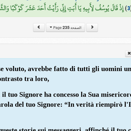
إِذْ قَالَ يُوسُفُ لِأَبِيهِ يَا أَبَتِ إِنِّي رَأَيْتُ أَحَدَ عَشَرَ كَوْكَبًا وَالشّ)
)
3
235
الصفحة Page
se voluto, avrebbe fatto di tutti gli uomini 
ntrasto tra loro,
i il tuo Signore ha concesso la Sua misericor
Parola del tuo Signore: “In verità riempirò l'
ueste storie sui messaggeri, affinché il tuo c