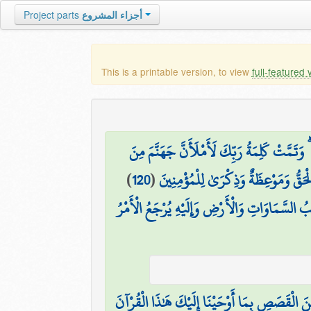
Project parts
أجزاء المشروع
This is a printable version, to view
full-featured 
ۗ وَتَمَّتْ كَلِمَةُ رَبِّكَ لَأَمْلَأَنَّ جَهَنَّمَ مِنَ
)
120
(
ْحَقُّ وَمَوْعِظَةٌ وَذِكْرَىٰ لِلْمُؤْمِنِينَ
ْبُ السَّمَاوَاتِ وَالْأَرْضِ وَإِلَيْهِ يُرْجَعُ الْأَمْرُ
 الْقَصَصِ بِمَا أَوْحَيْنَا إِلَيْكَ هَٰذَا الْقُرْآنَ