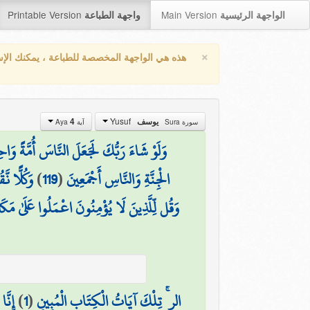
Printable Version
Main Version
الواجهة الرئيسية
واجهة الطباعة
×
هذه هي الواجهة المخصصة للطباعة ، يمكنك الإ
Yusuf
4
يوسف
سورة Sura
آية Aya
وَلَوْ شَاءَ رَبُّكَ لَجَعَلَ النَّاسَ أُمَّةً وَاحِد
وَكُلًّا نّ
)
119
(
الْجِنَّةِ وَالنَّاسِ أَجْمَعِينَ
وَقُل لِّلَّذِينَ لَا يُؤْمِنُونَ اعْمَلُوا عَلَىٰ مَكَ
إِنَّ
)
1
(
الر ۚ تِلْكَ آيَاتُ الْكِتَابِ الْمُبِينِ