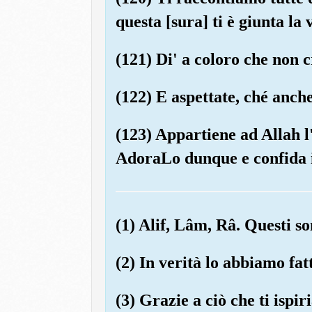
questa [sura] ti è giunta l
(121) Di' a coloro che non 
(122) E aspettate, ché anch
(123) Appartiene ad Allah l'i
AdoraLo dunque e confida in
(1) Alif, Lâm, Râ. Questi son
(2) In verità lo abbiamo f
(3) Grazie a ciò che ti ispi