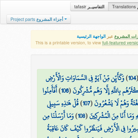
tafasir
التفاسيــر
Translations
Project parts
أجزاء المشروع
زات المشروع
عبر
الواجهة الرئيسية
This is a printable version, to view
full-featured versi
وَكَأَيِّن مِّنْ آيَةٍ فِي السَّمَاوَاتِ وَالْأَرْضِ
)
104
أَفَأَمِنُوا
)
106
(
ْثَرُهُم بِاللَّهِ إِلَّا وَهُم مُّشْرِكُونَ
قُلْ هَٰذِهِ سَبِيلِي
)
107
(
َغْتَةً وَهُمْ لَا يَشْعُرُونَ
وَمَا أَرْسَلْنَا مِن
)
108
(
َهِ وَمَا أَنَا مِنَ الْمُشْرِكِينَ
مْ يَسِيرُوا فِي الْأَرْضِ فَيَنظُرُوا كَيْفَ كَانَ عَاقِبَةُ