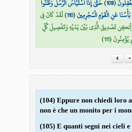
حَتَّىٰ إِذَا اسْتَيْأَسَ الرُّسُلُ وَظَنُّوا
)
109
(
تَعْقِلُونَ
لَقَدْ كَانَ فِي
)
110
(
 بَأْسُنَا عَنِ الْقَوْمِ الْمُجْرِمِينَ
 وَلَٰكِن تَصْدِيقَ الَّذِي بَيْنَ يَدَيْهِ وَتَفْصِيلَ كُلِّ
يُؤْمِنُونَ (111
(104) Eppure non chiedi loro 
non è che un monito per i mon
(105) E quanti segni nei cieli e