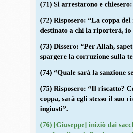
(71) Si arrestarono e chiesero
(72) Risposero: “La coppa del 
destinato a chi la riporterà, i
(73) Dissero: “Per Allah, sape
spargere la corruzione sulla te
(74) “Quale sarà la sanzione se
(75) Risposero: “Il riscatto? C
coppa, sarà egli stesso il suo r
ingiusti”.
(76) [Giuseppe] iniziò dai sacc