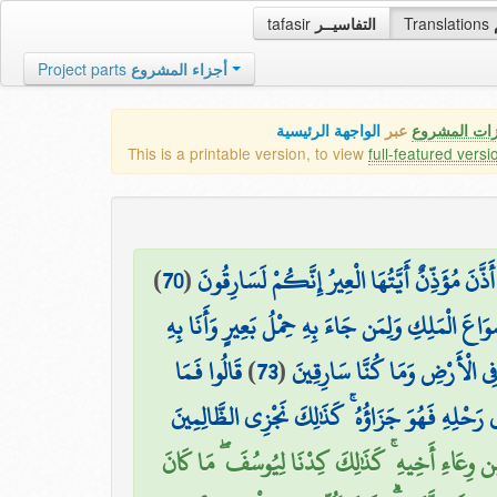
tafasir
التفاسيــر
Translations
Project parts
أجزاء المشروع
زات المشروع
عبر
الواجهة الرئيسية
This is a printable version, to view
full-featured versi
)
70
(
ذَّنَ مُؤَذِّنٌ أَيَّتُهَا الْعِيرُ إِنَّكُمْ لَسَارِقُونَ
وَاعَ الْمَلِكِ وَلِمَن جَاءَ بِهِ حِمْلُ بَعِيرٍ وَأَنَا بِهِ
قَالُوا فَمَا
)
73
(
َ فِي الْأَرْضِ وَمَا كُنَّا سَارِقِينَ
 رَحْلِهِ فَهُوَ جَزَاؤُهُ ۚ كَذَٰلِكَ نَجْزِي الظَّالِمِينَ
ا مِن وِعَاءِ أَخِيهِ ۚ كَذَٰلِكَ كِدْنَا لِيُوسُفَ ۖ مَا كَانَ