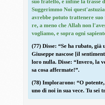
suo fratello, e infine la trasse
Suggerimmo Noi quest'astuzia 
avrebbe potuto trattenere suo f
re, a meno che Allah non l'aves
vogliamo, e sopra ogni sapiente
(77) Disse: “Se ha rubato, già 
Giuseppe nascose [il sentiment
loro nulla. Disse: “Invero, la v
sa cosa affermate!”.
(78) Implorarono: “O potente,
uno di noi in sua vece. Tu sei 