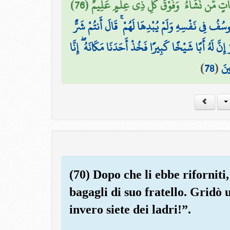
َجَاتٍ مَّن نَّشَاءُ ۗ وَفَوْقَ كُلِّ ذِي عِلْمٍ عَلِيمٌ (76
۞ فُ فِي نَفْسِهِ وَلَمْ يُبْدِهَا لَهُمْ ۚ قَالَ أَنتُمْ شَرٌّ
زُ إِنَّ لَهُ أَبًا شَيْخًا كَبِيرًا فَخُذْ أَحَدَنَا مَكَانَهُ ۖ إِنَّا
)
78
(
ينَ
(70) Dopo che li ebbe rifornit
bagagli di suo fratello. Gridò
invero siete dei ladri!”.