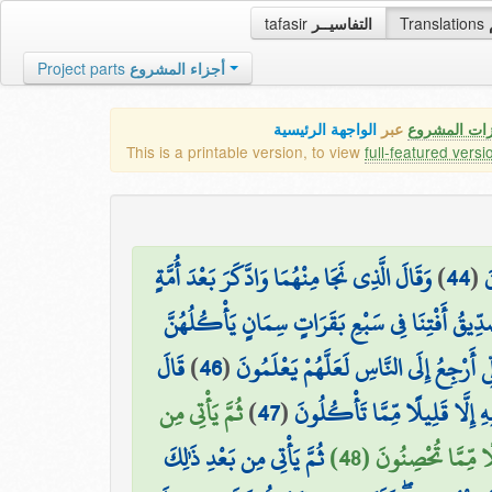
tafasir
التفاسيــر
Translations
Project parts
أجزاء المشروع
زات المشروع
عبر
الواجهة الرئيسية
This is a printable version, to view
full-featured versi
وَقَالَ الَّذِي نَجَا مِنْهُمَا وَادَّكَرَ بَعْدَ أُمَّةٍ
)
44
(
َ
دِّيقُ أَفْتِنَا فِي سَبْعِ بَقَرَاتٍ سِمَانٍ يَأْكُلُهُنَّ
قَالَ
)
46
(
َرْجِعُ إِلَى النَّاسِ لَعَلَّهُمْ يَعْلَمُونَ
ثُمَّ يَأْتِي مِن
)
47
(
 إِلَّا قَلِيلًا مِّمَّا تَأْكُلُونَ
ًا مِّمَّا تُحْصِنُونَ (48
ثُمَّ يَأْتِي مِن بَعْدِ ذَٰلِكَ