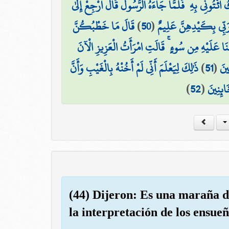
ُ ائْتُونِي بِهِ ۖ فَلَمَّا جَاءَهُ الرَّسُولُ قَالَ ارْجِعْ إِلَىٰ
قَالَ مَا خَطْبُكُنَّ
)
50
(
َ رَبِّي بِكَيْدِهِنَّ عَلِيمٌ
نَا عَلَيْهِ مِن سُوءٍ ۚ قَالَتِ امْرَأَتُ الْعَزِيزِ الْآنَ
ذَٰلِكَ لِيَعْلَمَ أَنِّي لَمْ أَخُنْهُ بِالْغَيْبِ وَأَنَّ
)
51
(
ينَ
)
52
(
ائِنِينَ
(44) Dijeron: Es una maraña d
la interpretación de los ensueñ