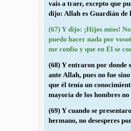
vais a traer, excepto que p
dijo: Allah es Guardián de 
(67) Y dijo: ¡Hijos míos! No
puedo hacer nada por vosotr
me confío y que en Él se con
(68) Y entraron por donde 
ante Allah, pues no fue sin
que él tenía un conocimien
mayoría de los hombres no 
(69) Y cuando se presentaro
hermano, no desesperes por