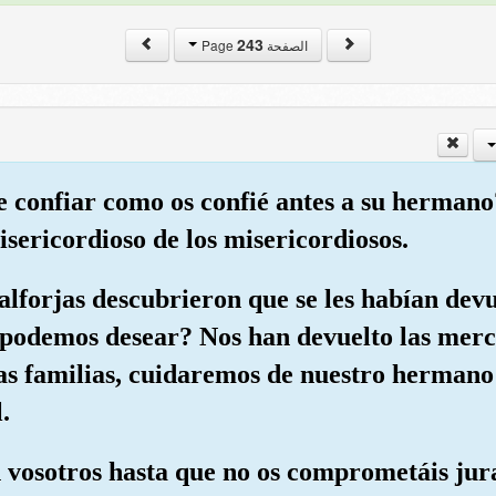
243
الصفحة Page
de confiar como os confié antes a su herman
isericordioso de los misericordiosos.
alforjas descubrieron que se les habían dev
podemos desear? Nos han devuelto las merc
s familias, cuidaremos de nuestro hermano
.
on vosotros hasta que no os comprometáis ju