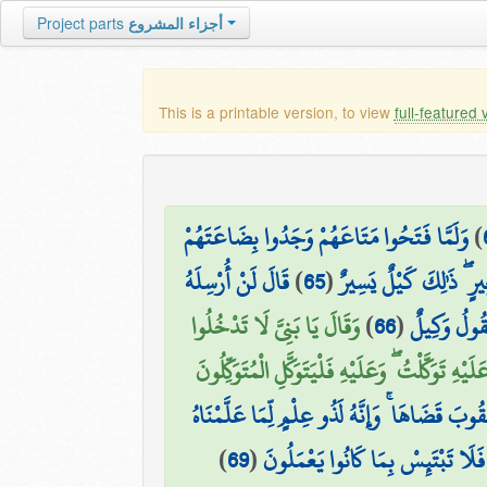
Project parts
أجزاء المشروع
This is a printable version, to view
full-featured 
وَلَمَّا فَتَحُوا مَتَاعَهُمْ وَجَدُوا بِضَاعَتَهُمْ
)
قَالَ لَنْ أُرْسِلَهُ
)
65
(
عِيرٍ ۖ ذَٰلِكَ كَيْلٌ يَسِيرٌ
وَقَالَ يَا بَنِيَّ لَا تَدْخُلُوا
)
66
(
نَقُولُ وَكِيلٌ
تَوَكَّلْتُ ۖ وَعَلَيْهِ فَلْيَتَوَكَّلِ الْمُتَوَكِّلُونَ
َ قَضَاهَا ۚ وَإِنَّهُ لَذُو عِلْمٍ لِّمَا عَلَّمْنَاهُ
)
69
(
 فَلَا تَبْتَئِسْ بِمَا كَانُوا يَعْمَلُونَ