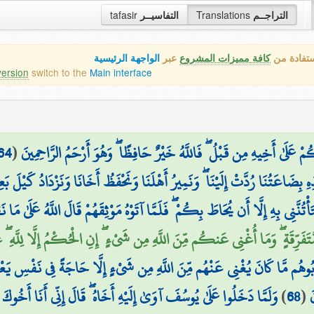
tafasir
التفاسيــر
Translations
التراجــم
ستفادة من
كافة مميزات المشروع
عبر
الواجهة الرئيسية
version
switch to the
Main interface
64
(
 عَلَىٰ أَخِيهِ مِن قَبْلُ ۖ فَاللَّهُ خَيْرٌ حَافِظًا ۖ وَهُوَ أَرْحَمُ الرَّاحِمِينَ
ٰذِهِ بِضَاعَتُنَا رُدَّتْ إِلَيْنَا ۖ وَنَمِيرُ أَهْلَنَا وَنَحْفَظُ أَخَانَا وَنَزْدَادُ كَيْلَ بَ
ْتُنَّنِي بِهِ إِلَّا أَن يُحَاطَ بِكُمْ ۖ فَلَمَّا آتَوْهُ مَوْثِقَهُمْ قَالَ اللَّهُ عَلَىٰ مَا 
ِقَةٍ ۖ وَمَا أُغْنِي عَنكُم مِّنَ اللَّهِ مِن شَيْءٍ ۖ إِنِ الْحُكْمُ إِلَّا لِلَّهِ ۖ عَلَيْهِ 
ُوهُم مَّا كَانَ يُغْنِي عَنْهُم مِّنَ اللَّهِ مِن شَيْءٍ إِلَّا حَاجَةً فِي نَفْسِ يَعْقُوب
وَلَمَّا دَخَلُوا عَلَىٰ يُوسُفَ آوَىٰ إِلَيْهِ أَخَاهُ ۖ قَالَ إِنِّي أَنَا أَخُوكَ
)
68
(
َ