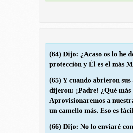
(64) Dijo: ¿Acaso os lo he 
protección y Él es el más M
(65) Y cuando abrieron sus 
dijeron: ¡Padre! ¿Qué más 
Aprovisionaremos a nuestra
un camello más. Eso es fácil
(66) Dijo: No lo enviaré c