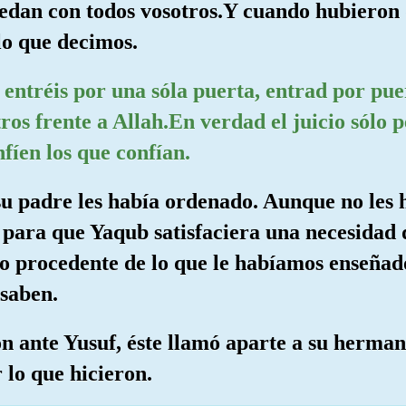
uedan con todos vosotros.Y cuando hubieron
lo que decimos.
 entréis por una sóla puerta, entrad por puer
os frente a Allah.En verdad el juicio sólo p
fíen los que confían.
su padre les había ordenado. Aunque no les 
o para que Yaqub satisfaciera una necesidad d
to procedente de lo que le habíamos enseña
saben.
n ante Yusuf, éste llamó aparte a su hermano
 lo que hicieron.