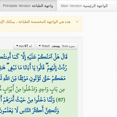
Printable Version
Main Version
الواجهة الرئيسية
واجهة الطباعة
×
هذه هي الواجهة المخصصة للطباعة ، يمكنك الإ
Yusuf
67
يوسف
سورة Sura
آية Aya
قَالَ هَلْ آمَنُكُمْ عَلَيْهِ إِلَّا كَمَا أَمِنتُكُمْ
رُدَّتْ إِلَيْهِمْ ۖ قَالُوا يَا أَبَانَا مَا نَبْغِي ۖ هَ
مَعَكُمْ حَتَّىٰ تُؤْتُونِ مَوْثِقًا مِّنَ اللَّهِ لَتَأ
مِن بَابٍ وَاحِدٍ وَادْخُلُوا مِنْ أَبْوَابٍ مُّتَفَرّ
وَلَمَّا دَخَلُوا مِنْ حَيْثُ أَمَرَهُمْ أَب
(67)
وَلَٰكِنَّ أَكْثَرَ النَّاسِ لَا يَعْلَمُون