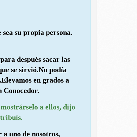
e sea su propia persona.
 para después sacar las
que se sirvió.No podía
a.Elevamos en grados a
n Conocedor.
mostrárselo a ellos, dijo
tribuís.
r a uno de nosotros,