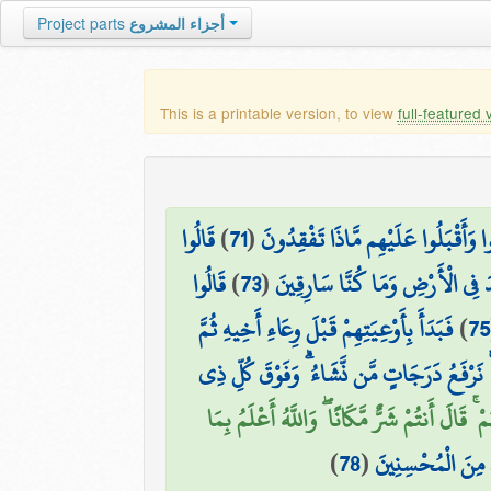
Project parts
أجزاء المشروع
This is a printable version, to view
full-featured 
قَالُوا
)
71
(
وا وَأَقْبَلُوا عَلَيْهِم مَّاذَا تَفْقِدُونَ
قَالُوا
)
73
(
ِدَ فِي الْأَرْضِ وَمَا كُنَّا سَارِقِينَ
فَبَدَأَ بِأَوْعِيَتِهِمْ قَبْلَ وِعَاءِ أَخِيهِ ثُمَّ
)
75
 نَرْفَعُ دَرَجَاتٍ مَّن نَّشَاءُ ۗ وَفَوْقَ كُلِّ ذِي
۞ لَ أَنتُمْ شَرٌّ مَّكَانًا ۖ وَاللَّهُ أَعْلَمُ بِمَا
)
78
(
اكَ مِنَ الْمُحْسِنِينَ