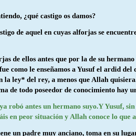
intiendo, ¿qué castigo os damos?
stigo de aquel en cuyas alforjas se encuentr
rjas de ellos antes que por la de su hermano
fue como le enseñamos a Yusuf el ardid del 
 la ley* del rey, a menos que Allah quisier
ima de todo poseedor de conocimiento hay u
 ya robó antes un hermano suyo.Y Yusuf, sin 
is en peor situación y Allah conoce lo que a
 tiene un padre muy anciano, toma en su luga