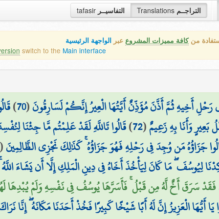
tafasir
التفاسيــر
Translations
التراجــم
ستفادة من
كافة مميزات المشروع
عبر
الواجهة الرئيسية
version
switch to the
Main interface
قَالُ
)
70
(
 رَحْلِ أَخِيهِ ثُمَّ أَذَّنَ مُؤَذِّنٌ أَيَّتُهَا الْعِيرُ إِنَّكُمْ لَسَارِقُونَ
قَالُوا تَاللَّهِ لَقَدْ عَلِمْتُم مَّا جِئْنَا لِنُفْس
)
72
(
 بَعِيرٍ وَأَنَا بِهِ زَعِيمٌ
(
لُوا جَزَاؤُهُ مَن وُجِدَ فِي رَحْلِهِ فَهُوَ جَزَاؤُهُ ۚ كَذَٰلِكَ نَجْزِي الظَّالِمِينَ
نَا لِيُوسُفَ ۖ مَا كَانَ لِيَأْخُذَ أَخَاهُ فِي دِينِ الْمَلِكِ إِلَّا أَن يَشَاءَ اللَّهُ ۚ
ْ سَرَقَ أَخٌ لَّهُ مِن قَبْلُ ۚ فَأَسَرَّهَا يُوسُفُ فِي نَفْسِهِ وَلَمْ يُبْدِهَا لَهُمْ ۚ قَا
ا يَا أَيُّهَا الْعَزِيزُ إِنَّ لَهُ أَبًا شَيْخًا كَبِيرًا فَخُذْ أَحَدَنَا مَكَانَهُ ۖ إِنَّا نَرَ