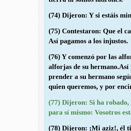
(74) Dijeron: Y si estáis m
(75) Contestaron: Que el ca
Así pagamos a los injustos.
(76) Y comenzó por las alfo
alforjas de su hermano.Así 
prender a su hermano según
quien queremos, y por enc
(77) Dijeron: Si ha robado,
para sí mismo: Vosotros está
(78) Dijeron: ¡Mi aziz!, él