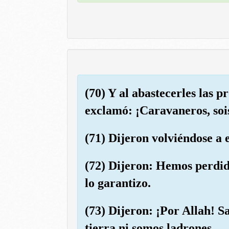
(70) Y al abastecerles las 
exclamó: ¡Caravaneros, soi
(71) Dijeron volviéndose a 
(72) Dijeron: Hemos perdido
lo garantizo.
(73) Dijeron: ¡Por Allah! S
tierra ni somos ladrones.