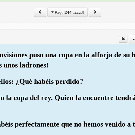
244
الصفحة Page
provisiones puso una copa en la alforja de s
s unos ladrones!
ellos: ¿Qué habéis perdido?
 la copa del rey. Quien la encuentre tendrá
abéis perfectamente que no hemos venido a 