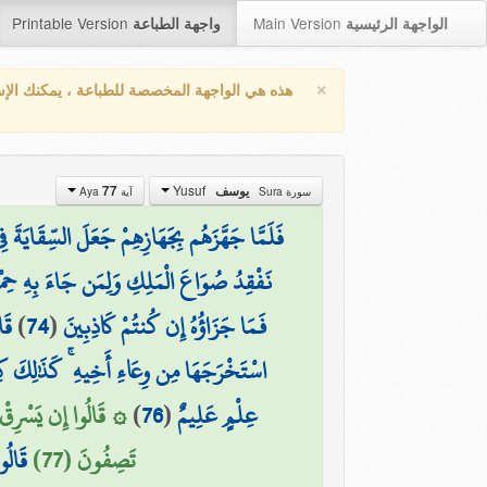
Printable Version
Main Version
الواجهة الرئيسية
واجهة الطباعة
×
هذه هي الواجهة المخصصة للطباعة ، يمكنك الإ
Yusuf
77
يوسف
سورة Sura
آية Aya
فَلَمَّا جَهَّزَهُم بِجَهَازِهِمْ جَعَلَ السِّقَايَةَ فِي
نَفْقِدُ صُوَاعَ الْمَلِكِ وَلِمَن جَاءَ بِهِ حِمْلُ
قَا
)
74
(
فَمَا جَزَاؤُهُ إِن كُنتُمْ كَاذِبِينَ
اسْتَخْرَجَهَا مِن وِعَاءِ أَخِيهِ ۚ كَذَٰلِكَ كِدْ
قَالُوا إِن يَسْرِقْ فَقَد
)
76
(
عِلْمٍ عَلِيمٌ
تَصِفُونَ (77)
قَالُو