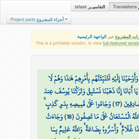
tafasir
التفاسيــر
Translations
Project parts
أجزاء المشروع
زات المشروع
عبر
الواجهة الرئيسية
This is a printable version, to view
full-featured versi
ْحَيْنَا إِلَيْهِ لَتُنَبِّئَنَّهُم بِأَمْرِهِمْ هَٰذَا وَهُمْ لَا
 يَا أَبَانَا إِنَّا ذَهَبْنَا نَسْتَبِقُ وَتَرَكْنَا يُوسُفَ عِندَ
وَجَاءُوا عَلَىٰ قَمِيصِهِ بِدَمٍ كَذِبٍ ۚ
)
17
(
صَادِقِينَ
وَجَاءَتْ
)
18
(
لَّهُ الْمُسْتَعَانُ عَلَىٰ مَا تَصِفُونَ
ٰذَا غُلَامٌ ۚ وَأَسَرُّوهُ بِضَاعَةً ۚ وَاللَّهُ عَلِيمٌ بِمَا