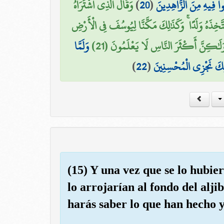
وَقَالَ الَّذِي اشْتَرَاهُ
)
20
(
ُوا فِيهِ مِنَ الزَّاهِدِينَ
َخِذَهُ وَلَدًا ۚ وَكَذَٰلِكَ مَكَّنَّا لِيُوسُفَ فِي الْأَرْضِ
هِ وَلَٰكِنَّ أَكْثَرَ النَّاسِ لَا يَعْلَمُونَ (21
وَلَمَّا
)
22
(
َٰلِكَ نَجْزِي الْمُحْسِنِينَ
(15) Y una vez que se lo hubi
lo arrojarían al fondo del alji
harás saber lo que han hecho y