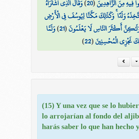
وَقَالَ الَّذِي اشْتَرَاهُ
)
20
(
ُوا فِيهِ مِنَ الزَّاهِدِينَ
َخِذَهُ وَلَدًا ۚ وَكَذَٰلِكَ مَكَّنَّا لِيُوسُفَ فِي الْأَرْضِ
وَلَمَّا
)
21
(
هِ وَلَٰكِنَّ أَكْثَرَ النَّاسِ لَا يَعْلَمُونَ
)
22
(
َٰلِكَ نَجْزِي الْمُحْسِنِينَ
(15) Y una vez que se lo hubi
lo arrojarían al fondo del alji
harás saber lo que han hecho y