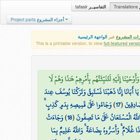
tafasir
التفاسيــر
Translations
Project parts
أجزاء المشروع
زات المشروع
عبر
الواجهة الرئيسية
This is a printable version, to view
full-featured versi
ْحَيْنَا إِلَيْهِ لَتُنَبِّئَنَّهُم بِأَمْرِهِمْ هَٰذَا وَهُمْ لَا
 يَا أَبَانَا إِنَّا ذَهَبْنَا نَسْتَبِقُ وَتَرَكْنَا يُوسُفَ عِندَ
وَجَاءُوا عَلَىٰ قَمِيصِهِ بِدَمٍ كَذِبٍ ۚ
)
17
(
صَادِقِينَ
وَجَاءَتْ
)
18
(
لَّهُ الْمُسْتَعَانُ عَلَىٰ مَا تَصِفُونَ
ٰذَا غُلَامٌ ۚ وَأَسَرُّوهُ بِضَاعَةً ۚ وَاللَّهُ عَلِيمٌ بِمَا