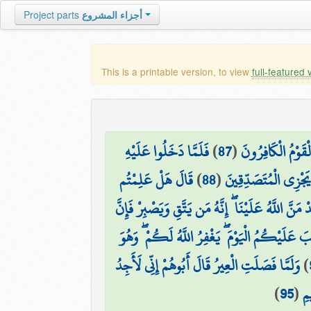
Project parts
أجزاء المشروع
This is a printable version, to view
full-featured 
فَلَمَّا دَخَلُوا عَلَيْهِ
)
87
(
ْقَوْمُ الْكَافِرُونَ
قَالَ هَلْ عَلِمْتُم
)
88
(
َ يَجْزِي الْمُتَصَدِّقِينَ
َّ اللَّهُ عَلَيْنَا ۖ إِنَّهُ مَن يَتَّقِ وَيَصْبِرْ فَإِنَّ
بَ عَلَيْكُمُ الْيَوْمَ ۖ يَغْفِرُ اللَّهُ لَكُمْ ۖ وَهُوَ
وَلَمَّا فَصَلَتِ الْعِيرُ قَالَ أَبُوهُمْ إِنِّي لَأَجِدُ
)
)
95
(
مِ