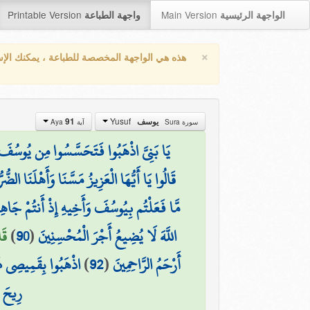
Printable Version
Main Version
الواجهة الرئيسية
واجهة الطباعة
×
هذه هي الواجهة المخصصة للطباعة ، يمكنك الإ
Yusuf
91
يوسف
سورة Sura
آية Aya
يَا بَنِيَّ اذْهَبُوا فَتَحَسَّسُوا مِن يُوسُفَ وَأَخ
قَالُوا يَا أَيُّهَا الْعَزِيزُ مَسَّنَا وَأَهْلَنَا الضّ
مَّا فَعَلْتُم بِيُوسُفَ وَأَخِيهِ إِذْ أَنتُمْ جَاهِ
قَ)
)
90
(
اللَّهَ لَا يُضِيعُ أَجْرَ الْمُحْسِنِينَ
اذْهَبُوا بِقَمِيصِي هَٰذ
)
92
(
أَرْحَمُ الرَّاحِمِينَ
رِيحَ ي