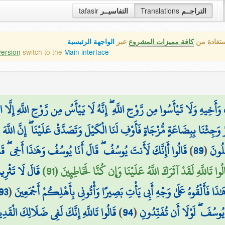
tafasir
التفاسيــر
Translations
التراجــم
ستفادة من
كافة مميزات المشروع
عبر
الواجهة الرئيسية
version
switch to the
Main interface
ِيهِ وَلَا تَيْأَسُوا مِن رَّوْحِ اللَّهِ ۖ إِنَّهُ لَا يَيْأَسُ مِن رَّوْحِ اللَّهِ إِلَّا ال
ُرُّ وَجِئْنَا بِبِضَاعَةٍ مُّزْجَاةٍ فَأَوْفِ لَنَا الْكَيْلَ وَتَصَدَّقْ عَلَيْنَا ۖ إِنَّ اللَّه
قَالُوا أَإِنَّكَ لَأَنتَ يُوسُفُ ۖ قَالَ أَنَا يُوسُفُ وَهَٰذَا أَخِي ۖ قَدْ مَن
)
89
(
لُونَ
الُوا تَاللَّهِ لَقَدْ آثَرَكَ اللَّهُ عَلَيْنَا وَإِن كُنَّا لَخَاطِئِينَ (91
قَالَ لَا تَثْرِي
93
(
َا فَأَلْقُوهُ عَلَىٰ وَجْهِ أَبِي يَأْتِ بَصِيرًا وَأْتُونِي بِأَهْلِكُمْ أَجْمَعِينَ
قَالُوا تَاللَّهِ إِنَّكَ لَفِي ضَلَالِكَ الْقَدِي
)
94
(
ُوسُفَ ۖ لَوْلَا أَن تُفَنِّدُونِ