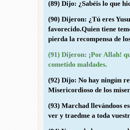
(89) Dijo: ¿Sabéis lo que h
(90) Dijeron: ¿Tú eres Yusu
favorecido.Quien tiene temo
pierda la recompensa de los
(91) Dijeron: ¡Por Allah! q
cometido maldades.
(92) Dijo: No hay ningún re
Misericordioso de los miser
(93) Marchad llevándoos est
ver y traedme a toda vuestr