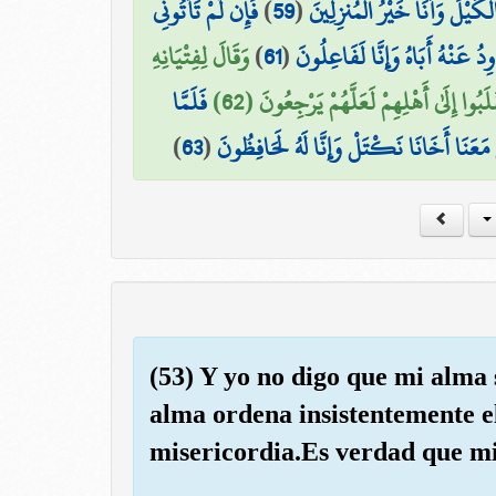
فَإِن لَّمْ تَأْتُونِي
)
59
(
كَيْلَ وَأَنَا خَيْرُ الْمُنزِلِينَ
وَقَالَ لِفِتْيَانِهِ
)
61
(
وِدُ عَنْهُ أَبَاهُ وَإِنَّا لَفَاعِلُونَ
بُوا إِلَىٰ أَهْلِهِمْ لَعَلَّهُمْ يَرْجِعُونَ (62
فَلَمَّا
)
63
(
لْ مَعَنَا أَخَانَا نَكْتَلْ وَإِنَّا لَهُ لَحَافِظُونَ
(53) Y yo no digo que mi alma s
alma ordena insistentemente e
misericordia.Es verdad que m