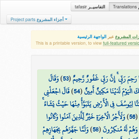
tafasir
التفاسيــر
Translations
Project parts
أجزاء المشروع
زات المشروع
عبر
الواجهة الرئيسية
This is a printable version, to view
full-featured versi
وَقَالَ
)
53
(
۞ َحِمَ رَبِّي ۚ إِنَّ رَبِّي غَفُورٌ رَّحِيمٌ
قَالَ اجْعَلْنِي
)
54
(
كَ الْيَوْمَ لَدَيْنَا مَكِينٌ أَمِينٌ
كَّنَّا لِيُوسُفَ فِي الْأَرْضِ يَتَبَوَّأُ مِنْهَا حَيْثُ يَشَاءُ
وَلَأَجْرُ الْآخِرَةِ خَيْرٌ لِّلَّذِينَ آمَنُوا وَكَانُوا
)
56
وَلَمَّا جَهَّزَهُم بِجَهَازِهِمْ
)
58
(
 وَهُمْ لَهُ مُنكِرُونَ