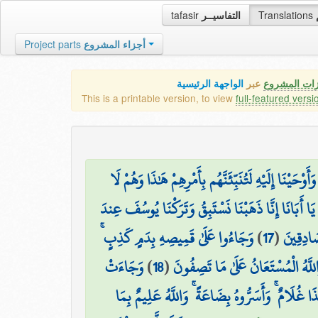
tafasir
التفاسيــر
Translations
Project parts
أجزاء المشروع
زات المشروع
عبر
الواجهة الرئيسية
This is a printable version, to view
full-featured versi
ْحَيْنَا إِلَيْهِ لَتُنَبِّئَنَّهُم بِأَمْرِهِمْ هَٰذَا وَهُمْ لَا
 يَا أَبَانَا إِنَّا ذَهَبْنَا نَسْتَبِقُ وَتَرَكْنَا يُوسُفَ عِندَ
وَجَاءُوا عَلَىٰ قَمِيصِهِ بِدَمٍ كَذِبٍ ۚ
)
17
(
صَادِقِينَ
وَجَاءَتْ
)
18
(
لَّهُ الْمُسْتَعَانُ عَلَىٰ مَا تَصِفُونَ
ٰذَا غُلَامٌ ۚ وَأَسَرُّوهُ بِضَاعَةً ۚ وَاللَّهُ عَلِيمٌ بِمَا