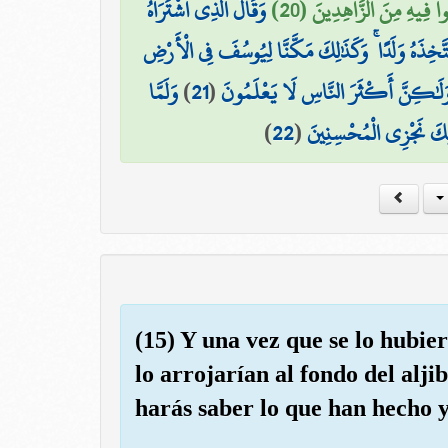
وا فِيهِ مِنَ الزَّاهِدِينَ (20
وَقَالَ الَّذِي اشْتَرَاهُ
َخِذَهُ وَلَدًا ۚ وَكَذَٰلِكَ مَكَّنَّا لِيُوسُفَ فِي الْأَرْضِ
وَلَمَّا
)
21
(
هِ وَلَٰكِنَّ أَكْثَرَ النَّاسِ لَا يَعْلَمُونَ
)
22
(
َٰلِكَ نَجْزِي الْمُحْسِنِينَ
(15) Y una vez que se lo hubi
lo arrojarían al fondo del alji
harás saber lo que han hecho y