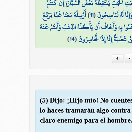
ابَتِ الْجُبِّ يَلْتَقِطْهُ بَعْضُ السَّيَّارَةِ إِن كُنتُمْ
أَرْسِلْهُ مَعَنَا غَدًا يَرْتَعْ
)
11
(
َإِنَّا لَهُ لَنَاصِحُونَ
ْهَبُوا بِهِ وَأَخَافُ أَن يَأْكُلَهُ الذِّئْبُ وَأَنتُمْ عَنْهُ
)
14
(
نُ عُصْبَةٌ إِنَّا إِذًا لَّخَاسِرُونَ
(5) Dijo: ¡Hijo mío! No cuente
lo haces tramarán algo contra
claro enemigo para el hombre