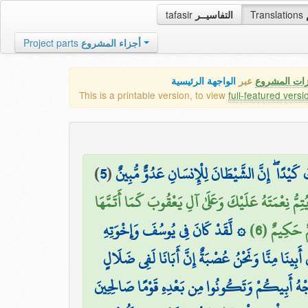
tafasir
التفاسيــر
Translations
Project parts
أجزاء المشروع
زات المشروع
عبر
الواجهة الرئيسية
This is a printable version, to view
full-featured versi
)
5
(
َيْدًا ۖ إِنَّ الشَّيْطَانَ لِلْإِنسَانِ عَدُوٌّ مُّبِينٌ
ِمُّ نِعْمَتَهُ عَلَيْكَ وَعَلَىٰ آلِ يَعْقُوبَ كَمَا أَتَمَّهَا
مٌ حَكِيمٌ (6
۞ لَّقَدْ كَانَ فِي يُوسُفَ وَإِخْوَتِهِ
 أَبِينَا مِنَّا وَنَحْنُ عُصْبَةٌ إِنَّ أَبَانَا لَفِي ضَلَالٍ
جْهُ أَبِيكُمْ وَتَكُونُوا مِن بَعْدِهِ قَوْمًا صَالِحِينَ