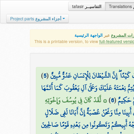
tafasir
التفاسيــر
Translations
Project parts
أجزاء المشروع
زات المشروع
عبر
الواجهة الرئيسية
This is a printable version, to view
full-featured versi
)
5
(
َيْدًا ۖ إِنَّ الشَّيْطَانَ لِلْإِنسَانِ عَدُوٌّ مُّبِينٌ
ِمُّ نِعْمَتَهُ عَلَيْكَ وَعَلَىٰ آلِ يَعْقُوبَ كَمَا أَتَمَّهَا
۞ لَّقَدْ كَانَ فِي يُوسُفَ وَإِخْوَتِهِ
)
6
(
يمٌ حَكِيمٌ
 أَبِينَا مِنَّا وَنَحْنُ عُصْبَةٌ إِنَّ أَبَانَا لَفِي ضَلَالٍ
جْهُ أَبِيكُمْ وَتَكُونُوا مِن بَعْدِهِ قَوْمًا صَالِحِينَ