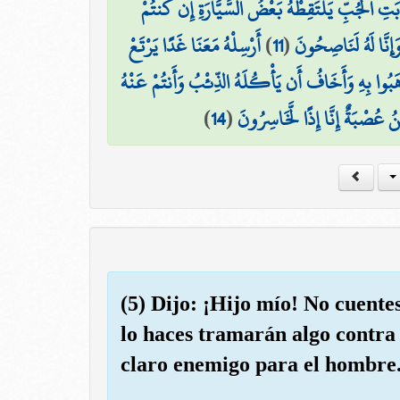
ابَتِ الْجُبِّ يَلْتَقِطْهُ بَعْضُ السَّيَّارَةِ إِن كُنتُمْ
أَرْسِلْهُ مَعَنَا غَدًا يَرْتَعْ
)
11
(
َإِنَّا لَهُ لَنَاصِحُونَ
ْهَبُوا بِهِ وَأَخَافُ أَن يَأْكُلَهُ الذِّئْبُ وَأَنتُمْ عَنْهُ
)
14
(
نُ عُصْبَةٌ إِنَّا إِذًا لَّخَاسِرُونَ
(5) Dijo: ¡Hijo mío! No cuente
lo haces tramarán algo contra
claro enemigo para el hombre