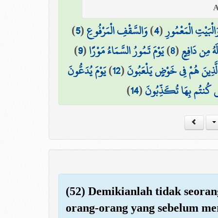
)
5
(
وَالسَّقْفِ الْمَرْفُوعِ
)
4
(
َالْبَيْتِ الْمَعْمُورِ
)
9
(
يَوْمَ تَمُورُ السَّمَاءُ مَوْرًا
)
8
(
لَهُ مِن دَافِعٍ
يَوْمَ يُدَعُّونَ
)
12
(
لَّذِينَ هُمْ فِي خَوْضٍ يَلْعَبُونَ
)
14
(
َّتِي كُنتُم بِهَا تُكَذِّبُونَ
(52) Demikianlah tidak seora
orang-orang yang sebelum me