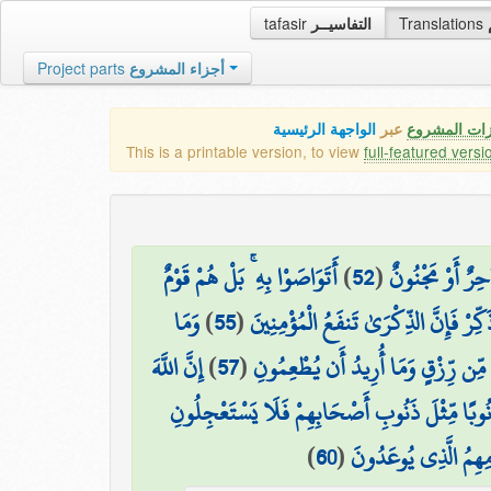
tafasir
التفاسيــر
Translations
Project parts
أجزاء المشروع
زات المشروع
عبر
الواجهة الرئيسية
This is a printable version, to view
full-featured versi
أَتَوَاصَوْا بِهِ ۚ بَلْ هُمْ قَوْمٌ
)
52
(
حِرٌ أَوْ مَجْنُونٌ
وَمَا
)
55
(
َكِّرْ فَإِنَّ الذِّكْرَىٰ تَنفَعُ الْمُؤْمِنِينَ
إِنَّ اللَّهَ
)
57
(
 مِّن رِّزْقٍ وَمَا أُرِيدُ أَن يُطْعِمُونِ
ذَنُوبًا مِّثْلَ ذَنُوبِ أَصْحَابِهِمْ فَلَا يَسْتَعْجِلُونِ
)
60
(
مِهِمُ الَّذِي يُوعَدُونَ