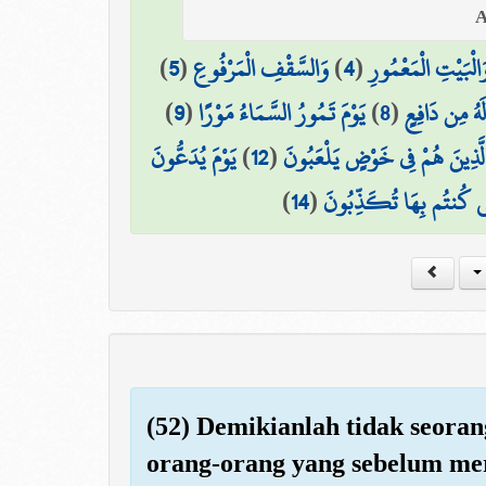
)
5
(
وَالسَّقْفِ الْمَرْفُوعِ
)
4
(
َالْبَيْتِ الْمَعْمُورِ
)
9
(
يَوْمَ تَمُورُ السَّمَاءُ مَوْرًا
)
8
(
لَهُ مِن دَافِعٍ
يَوْمَ يُدَعُّونَ
)
12
(
لَّذِينَ هُمْ فِي خَوْضٍ يَلْعَبُونَ
)
14
(
َّتِي كُنتُم بِهَا تُكَذِّبُونَ
(52) Demikianlah tidak seora
orang-orang yang sebelum me