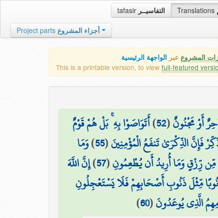
tafasir
التفاسيــر
Translations
Project parts
أجزاء المشروع
زات المشروع
عبر
الواجهة الرئيسية
This is a printable version, to view
full-featured versi
أَتَوَاصَوْا بِهِ ۚ بَلْ هُمْ قَوْمٌ
)
52
(
حِرٌ أَوْ مَجْنُونٌ
وَمَا
)
55
(
َكِّرْ فَإِنَّ الذِّكْرَىٰ تَنفَعُ الْمُؤْمِنِينَ
إِنَّ اللَّهَ
)
57
(
 مِّن رِّزْقٍ وَمَا أُرِيدُ أَن يُطْعِمُونِ
ذَنُوبًا مِّثْلَ ذَنُوبِ أَصْحَابِهِمْ فَلَا يَسْتَعْجِلُونِ
)
60
(
مِهِمُ الَّذِي يُوعَدُونَ