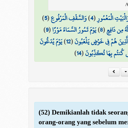
)
5
(
وَالسَّقْفِ الْمَرْفُوعِ
)
4
(
َالْبَيْتِ الْمَعْمُورِ
)
9
(
يَوْمَ تَمُورُ السَّمَاءُ مَوْرًا
)
8
(
لَهُ مِن دَافِعٍ
يَوْمَ يُدَعُّونَ
)
12
(
لَّذِينَ هُمْ فِي خَوْضٍ يَلْعَبُونَ
)
14
(
َّتِي كُنتُم بِهَا تُكَذِّبُونَ
(52) Demikianlah tidak seora
orang-orang yang sebelum me