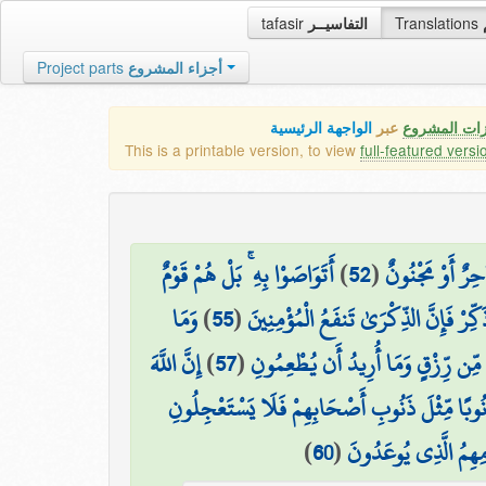
tafasir
التفاسيــر
Translations
Project parts
أجزاء المشروع
زات المشروع
عبر
الواجهة الرئيسية
This is a printable version, to view
full-featured versi
أَتَوَاصَوْا بِهِ ۚ بَلْ هُمْ قَوْمٌ
)
52
(
حِرٌ أَوْ مَجْنُونٌ
وَمَا
)
55
(
َكِّرْ فَإِنَّ الذِّكْرَىٰ تَنفَعُ الْمُؤْمِنِينَ
إِنَّ اللَّهَ
)
57
(
 مِّن رِّزْقٍ وَمَا أُرِيدُ أَن يُطْعِمُونِ
ذَنُوبًا مِّثْلَ ذَنُوبِ أَصْحَابِهِمْ فَلَا يَسْتَعْجِلُونِ
)
60
(
مِهِمُ الَّذِي يُوعَدُونَ