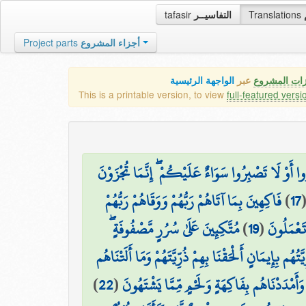
tafasir
التفاسيــر
Translations
Project parts
أجزاء المشروع
زات المشروع
عبر
الواجهة الرئيسية
This is a printable version, to view
full-featured versi
ا أَوْ لَا تَصْبِرُوا سَوَاءٌ عَلَيْكُمْ ۖ إِنَّمَا تُجْزَوْنَ
فَاكِهِينَ بِمَا آتَاهُمْ رَبُّهُمْ وَوَقَاهُمْ رَبُّهُمْ
)
17
مُتَّكِئِينَ عَلَىٰ سُرُرٍ مَّصْفُوفَةٍ ۖ
)
19
(
تَعْمَلُونَ
يَّتُهُم بِإِيمَانٍ أَلْحَقْنَا بِهِمْ ذُرِّيَّتَهُمْ وَمَا أَلَتْنَاهُم
)
22
(
وَأَمْدَدْنَاهُم بِفَاكِهَةٍ وَلَحْمٍ مِّمَّا يَشْتَهُونَ