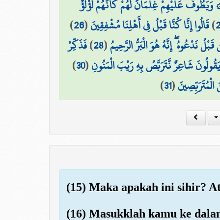
۞ يَطُوفُ عَلَيْهِمْ غِلْمَانٌ لَّهُمْ كَأَنَّهُمْ لُؤْلُؤٌ
)
26
(
قَالُوا إِنَّا كُنَّا قَبْلُ فِي أَهْلِنَا مُشْفِقِينَ
)
فَذَكِّرْ
)
28
(
ن قَبْلُ نَدْعُوهُ ۖ إِنَّهُ هُوَ الْبَرُّ الرَّحِيمُ
)
30
(
يَقُولُونَ شَاعِرٌ نَّتَرَبَّصُ بِهِ رَيْبَ الْمَنُونِ
)
31
(
 الْمُتَرَبِّصِينَ
(15) Maka apakah ini sihir? 
(16) Masukklah kamu ke dalam