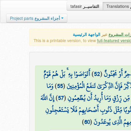
tafasir
التفاسيــر
Translations
Project parts
أجزاء المشروع
زات المشروع
عبر
الواجهة الرئيسية
This is a printable version, to view
full-featured versi
أَتَوَاصَوْا بِهِ ۚ بَلْ هُمْ قَوْمٌ
)
52
(
حِرٌ أَوْ مَجْنُونٌ
وَمَا
)
55
(
َكِّرْ فَإِنَّ الذِّكْرَىٰ تَنفَعُ الْمُؤْمِنِينَ
إِنَّ اللَّهَ
)
57
(
 مِّن رِّزْقٍ وَمَا أُرِيدُ أَن يُطْعِمُونِ
ذَنُوبًا مِّثْلَ ذَنُوبِ أَصْحَابِهِمْ فَلَا يَسْتَعْجِلُونِ
)
60
(
مِهِمُ الَّذِي يُوعَدُونَ