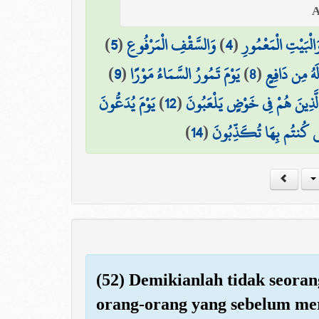
)
5
(
وَالسَّقْفِ الْمَرْفُوعِ
)
4
(
َالْبَيْتِ الْمَعْمُورِ
)
9
(
يَوْمَ تَمُورُ السَّمَاءُ مَوْرًا
)
8
(
لَهُ مِن دَافِعٍ
يَوْمَ يُدَعُّونَ
)
12
(
لَّذِينَ هُمْ فِي خَوْضٍ يَلْعَبُونَ
)
14
(
َّتِي كُنتُم بِهَا تُكَذِّبُونَ
(52) Demikianlah tidak seora
orang-orang yang sebelum me