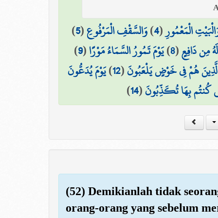
)
5
(
وَالسَّقْفِ الْمَرْفُوعِ
)
4
(
َالْبَيْتِ الْمَعْمُورِ
)
9
(
يَوْمَ تَمُورُ السَّمَاءُ مَوْرًا
)
8
(
لَهُ مِن دَافِعٍ
يَوْمَ يُدَعُّونَ
)
12
(
لَّذِينَ هُمْ فِي خَوْضٍ يَلْعَبُونَ
)
14
(
َّتِي كُنتُم بِهَا تُكَذِّبُونَ
(52) Demikianlah tidak seora
orang-orang yang sebelum me