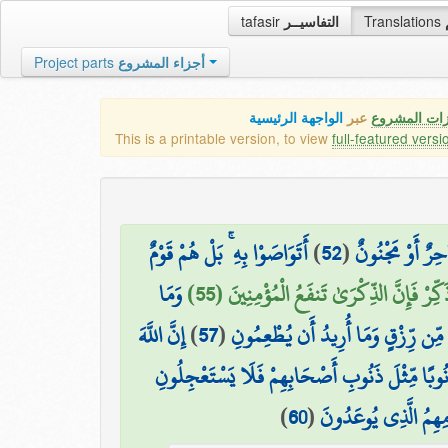
tafasir
التفاسيــر
Translations
Project parts
أجزاء المشروع
زات المشروع
عبر
الواجهة الرئيسية
This is a printable version, to view
full-featured versi
أَتَوَاصَوْا بِهِ ۚ بَلْ هُمْ قَوْمٌ
)
52
(
حِرٌ أَوْ مَجْنُونٌ
َكِّرْ فَإِنَّ الذِّكْرَىٰ تَنفَعُ الْمُؤْمِنِينَ (55
وَمَا
إِنَّ اللَّهَ
)
57
(
 مِّن رِّزْقٍ وَمَا أُرِيدُ أَن يُطْعِمُونِ
ذَنُوبًا مِّثْلَ ذَنُوبِ أَصْحَابِهِمْ فَلَا يَسْتَعْجِلُونِ
)
60
(
مِهِمُ الَّذِي يُوعَدُونَ