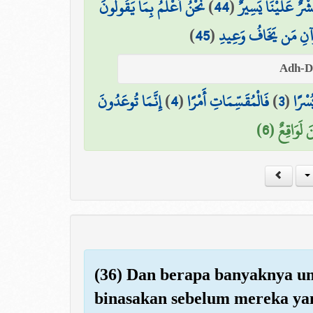
نَّحْنُ أَعْلَمُ بِمَا يَقُولُونَ ۖ
)
44
(
ْرٌ عَلَيْنَا يَسِيرٌ
)
45
(
قُرْآنِ مَن يَخَافُ وَعِيدِ
إِنَّمَا تُوعَدُونَ
)
4
(
فَالْمُقَسِّمَاتِ أَمْرًا
)
3
(
سْرًا
نَ لَوَاقِعٌ (6
(36) Dan berapa banyaknya u
binasakan sebelum mereka yan