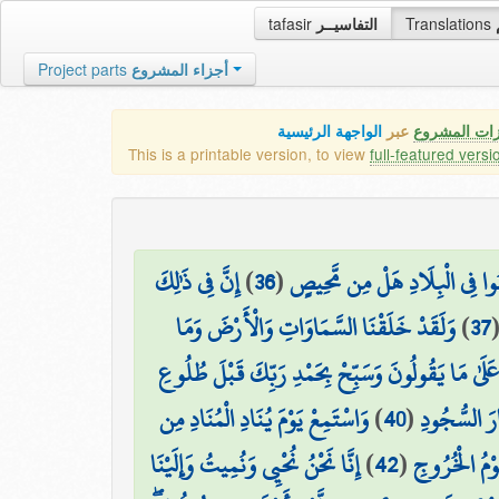
tafasir
التفاسيــر
Translations
Project parts
أجزاء المشروع
زات المشروع
عبر
الواجهة الرئيسية
This is a printable version, to view
full-featured versi
إِنَّ فِي ذَٰلِكَ
)
36
(
َبُوا فِي الْبِلَادِ هَلْ مِن مَّحِيصٍ
وَلَقَدْ خَلَقْنَا السَّمَاوَاتِ وَالْأَرْضَ وَمَا
)
37
َلَىٰ مَا يَقُولُونَ وَسَبِّحْ بِحَمْدِ رَبِّكَ قَبْلَ طُلُوعِ
وَاسْتَمِعْ يَوْمَ يُنَادِ الْمُنَادِ مِن
)
40
(
َارَ السُّجُودِ
إِنَّا نَحْنُ نُحْيِي وَنُمِيتُ وَإِلَيْنَا
)
42
(
َوْمُ الْخُرُوجِ