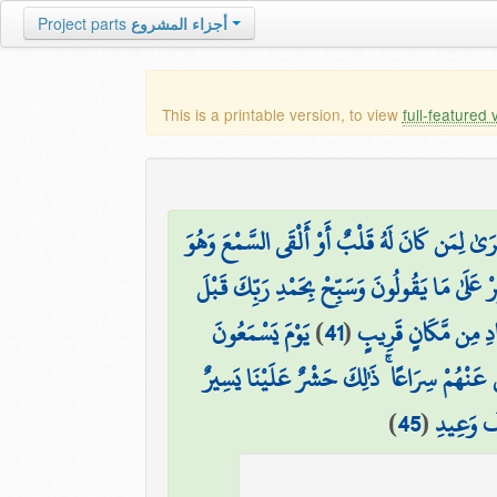
Project parts
أجزاء المشروع
This is a printable version, to view
full-featured 
كْرَىٰ لِمَن كَانَ لَهُ قَلْبٌ أَوْ أَلْقَى السَّمْعَ وَهُوَ
ْ عَلَىٰ مَا يَقُولُونَ وَسَبِّحْ بِحَمْدِ رَبِّكَ قَبْلَ
يَوْمَ يَسْمَعُونَ
)
41
(
نَادِ مِن مَّكَانٍ قَرِيبٍ
ُ عَنْهُمْ سِرَاعًا ۚ ذَٰلِكَ حَشْرٌ عَلَيْنَا يَسِيرٌ
)
45
(
افُ وَعِيدِ