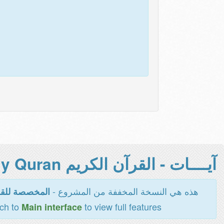
آيــــات - القرآن الكريم Holy Quran -
هذه هي النسخة المخففة من المشروع -
المخصصة للقر
tch to
to view full features
Main interface