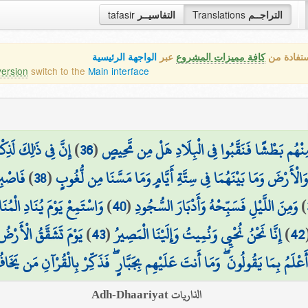
tafasir
التفاسيــر
Translations
التراجــم
ستفادة من
كافة مميزات المشروع
عبر
الواجهة الرئيسية
version
switch to the
Main interface
إِنَّ فِي ذَٰلِكَ لَذِ
)
36
(
 مِنْهُم بَطْشًا فَنَقَّبُوا فِي الْبِلَادِ هَلْ مِن مَّحِيصٍ
فَاصْبِر
)
38
(
الْأَرْضَ وَمَا بَيْنَهُمَا فِي سِتَّةِ أَيَّامٍ وَمَا مَسَّنَا مِن لُّغُوبٍ
وَاسْتَمِعْ يَوْمَ يُنَادِ الْمُ
)
40
(
وَمِنَ اللَّيْلِ فَسَبِّحْهُ وَأَدْبَارَ السُّجُودِ
)
يَوْمَ تَشَقَّقُ الْأَرْض
)
43
(
إِنَّا نَحْنُ نُحْيِي وَنُمِيتُ وَإِلَيْنَا الْمَصِيرُ
)
42
أَعْلَمُ بِمَا يَقُولُونَ ۖ وَمَا أَنتَ عَلَيْهِم بِجَبَّارٍ ۖ فَذَكِّرْ بِالْقُرْآنِ مَن يَخَ
الذاريات Adh-Dhaariyat