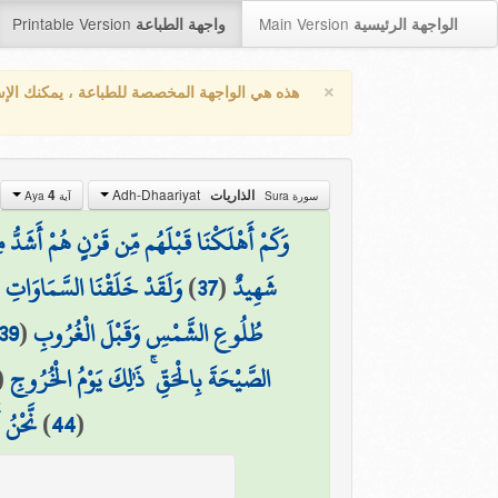
Printable Version
Main Version
الواجهة الرئيسية
واجهة الطباعة
×
هذه هي الواجهة المخصصة للطباعة ، يمكنك الإ
Adh-Dhaariyat
4
الذاريات
سورة Sura
آية Aya
وَكَمْ أَهْلَكْنَا قَبْلَهُم مِّن قَرْنٍ هُمْ أَشَدُّ
وَلَقَدْ خَلَقْنَا السَّمَاوَاتِ وَ
)
37
(
شَهِيدٌ
39
(
طُلُوعِ الشَّمْسِ وَقَبْلَ الْغُرُوبِ
(
الصَّيْحَةَ بِالْحَقِّ ۚ ذَٰلِكَ يَوْمُ الْخُرُوجِ
نَّحْنُ 
)
44
(