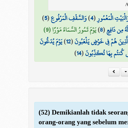
)
5
(
وَالسَّقْفِ الْمَرْفُوعِ
)
4
(
َالْبَيْتِ الْمَعْمُورِ
يَوْمَ تَمُورُ السَّمَاءُ مَوْرًا (9)
)
8
(
لَهُ مِن دَافِعٍ
يَوْمَ يُدَعُّونَ
)
12
(
لَّذِينَ هُمْ فِي خَوْضٍ يَلْعَبُونَ
)
14
(
َّتِي كُنتُم بِهَا تُكَذِّبُونَ
(52) Demikianlah tidak seora
orang-orang yang sebelum me