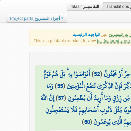
tafasir
التفاسيــر
Translations
Project parts
أجزاء المشروع
زات المشروع
عبر
الواجهة الرئيسية
This is a printable version, to view
full-featured versi
أَتَوَاصَوْا بِهِ ۚ بَلْ هُمْ قَوْمٌ
)
52
(
حِرٌ أَوْ مَجْنُونٌ
وَمَا
)
55
(
َكِّرْ فَإِنَّ الذِّكْرَىٰ تَنفَعُ الْمُؤْمِنِينَ
إِنَّ اللَّهَ
)
57
(
 مِّن رِّزْقٍ وَمَا أُرِيدُ أَن يُطْعِمُونِ
ذَنُوبًا مِّثْلَ ذَنُوبِ أَصْحَابِهِمْ فَلَا يَسْتَعْجِلُونِ
)
60
(
مِهِمُ الَّذِي يُوعَدُونَ