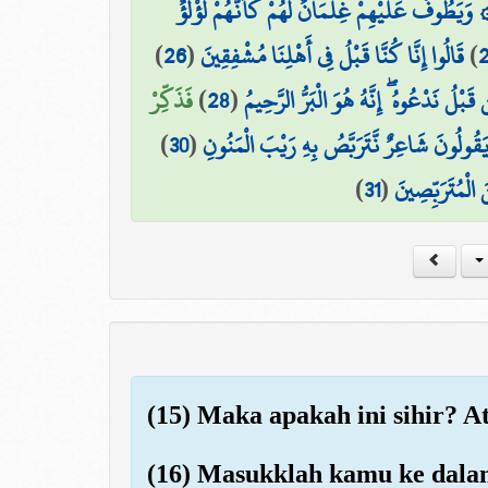
۞ يَطُوفُ عَلَيْهِمْ غِلْمَانٌ لَّهُمْ كَأَنَّهُمْ لُؤْلُؤٌ
)
26
(
قَالُوا إِنَّا كُنَّا قَبْلُ فِي أَهْلِنَا مُشْفِقِينَ
)
فَذَكِّرْ
)
28
(
ن قَبْلُ نَدْعُوهُ ۖ إِنَّهُ هُوَ الْبَرُّ الرَّحِيمُ
)
30
(
يَقُولُونَ شَاعِرٌ نَّتَرَبَّصُ بِهِ رَيْبَ الْمَنُونِ
)
31
(
 الْمُتَرَبِّصِينَ
(15) Maka apakah ini sihir? 
(16) Masukklah kamu ke dalam