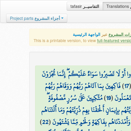
tafasir
التفاسيــر
Translations
Project parts
أجزاء المشروع
زات المشروع
عبر
الواجهة الرئيسية
This is a printable version, to view
full-featured versi
ا أَوْ لَا تَصْبِرُوا سَوَاءٌ عَلَيْكُمْ ۖ إِنَّمَا تُجْزَوْنَ
فَاكِهِينَ بِمَا آتَاهُمْ رَبُّهُمْ وَوَقَاهُمْ رَبُّهُمْ
)
17
مُتَّكِئِينَ عَلَىٰ سُرُرٍ مَّصْفُوفَةٍ ۖ
)
19
(
تَعْمَلُونَ
يَّتُهُم بِإِيمَانٍ أَلْحَقْنَا بِهِمْ ذُرِّيَّتَهُمْ وَمَا أَلَتْنَاهُم
)
22
(
وَأَمْدَدْنَاهُم بِفَاكِهَةٍ وَلَحْمٍ مِّمَّا يَشْتَهُونَ