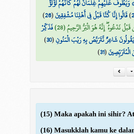
۞ يَطُوفُ عَلَيْهِمْ غِلْمَانٌ لَّهُمْ كَأَنَّهُمْ لُؤْلُؤٌ
)
26
(
قَالُوا إِنَّا كُنَّا قَبْلُ فِي أَهْلِنَا مُشْفِقِينَ
)
ن قَبْلُ نَدْعُوهُ ۖ إِنَّهُ هُوَ الْبَرُّ الرَّحِيمُ (28
فَذَكِّرْ
)
30
(
يَقُولُونَ شَاعِرٌ نَّتَرَبَّصُ بِهِ رَيْبَ الْمَنُونِ
)
31
(
 الْمُتَرَبِّصِينَ
(15) Maka apakah ini sihir? 
(16) Masukklah kamu ke dalam