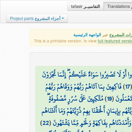
tafasir
التفاسيــر
Translations
Project parts
أجزاء المشروع
زات المشروع
عبر
الواجهة الرئيسية
This is a printable version, to view
full-featured versi
ا أَوْ لَا تَصْبِرُوا سَوَاءٌ عَلَيْكُمْ ۖ إِنَّمَا تُجْزَوْنَ
فَاكِهِينَ بِمَا آتَاهُمْ رَبُّهُمْ وَوَقَاهُمْ رَبُّهُمْ
)
17
مُتَّكِئِينَ عَلَىٰ سُرُرٍ مَّصْفُوفَةٍ ۖ
)
19
(
تَعْمَلُونَ
يَّتُهُم بِإِيمَانٍ أَلْحَقْنَا بِهِمْ ذُرِّيَّتَهُمْ وَمَا أَلَتْنَاهُم
)
22
(
وَأَمْدَدْنَاهُم بِفَاكِهَةٍ وَلَحْمٍ مِّمَّا يَشْتَهُونَ