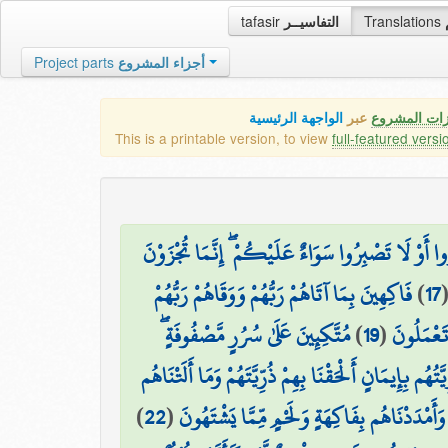
tafasir
التفاسيــر
Translations
Project parts
أجزاء المشروع
زات المشروع
عبر
الواجهة الرئيسية
This is a printable version, to view
full-featured versi
ا أَوْ لَا تَصْبِرُوا سَوَاءٌ عَلَيْكُمْ ۖ إِنَّمَا تُجْزَوْنَ
فَاكِهِينَ بِمَا آتَاهُمْ رَبُّهُمْ وَوَقَاهُمْ رَبُّهُمْ
)
17
مُتَّكِئِينَ عَلَىٰ سُرُرٍ مَّصْفُوفَةٍ ۖ
)
19
(
تَعْمَلُونَ
يَّتُهُم بِإِيمَانٍ أَلْحَقْنَا بِهِمْ ذُرِّيَّتَهُمْ وَمَا أَلَتْنَاهُم
)
22
(
وَأَمْدَدْنَاهُم بِفَاكِهَةٍ وَلَحْمٍ مِّمَّا يَشْتَهُونَ