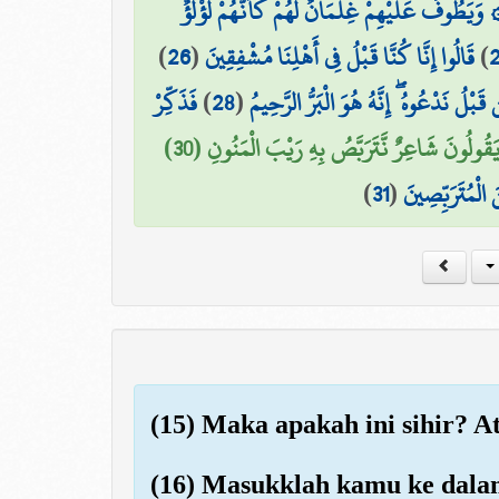
۞ يَطُوفُ عَلَيْهِمْ غِلْمَانٌ لَّهُمْ كَأَنَّهُمْ لُؤْلُؤٌ
)
26
(
قَالُوا إِنَّا كُنَّا قَبْلُ فِي أَهْلِنَا مُشْفِقِينَ
)
فَذَكِّرْ
)
28
(
ن قَبْلُ نَدْعُوهُ ۖ إِنَّهُ هُوَ الْبَرُّ الرَّحِيمُ
 يَقُولُونَ شَاعِرٌ نَّتَرَبَّصُ بِهِ رَيْبَ الْمَنُونِ (30
)
31
(
 الْمُتَرَبِّصِينَ
(15) Maka apakah ini sihir? 
(16) Masukklah kamu ke dalam