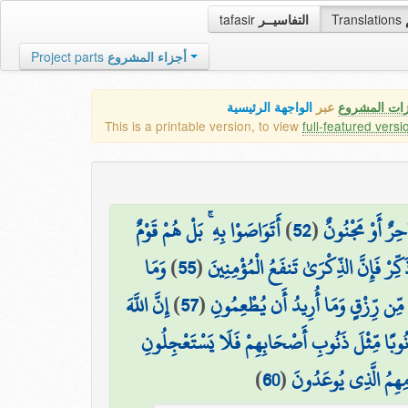
tafasir
التفاسيــر
Translations
Project parts
أجزاء المشروع
زات المشروع
عبر
الواجهة الرئيسية
This is a printable version, to view
full-featured versi
أَتَوَاصَوْا بِهِ ۚ بَلْ هُمْ قَوْمٌ
)
52
(
حِرٌ أَوْ مَجْنُونٌ
وَمَا
)
55
(
َكِّرْ فَإِنَّ الذِّكْرَىٰ تَنفَعُ الْمُؤْمِنِينَ
إِنَّ اللَّهَ
)
57
(
 مِّن رِّزْقٍ وَمَا أُرِيدُ أَن يُطْعِمُونِ
ذَنُوبًا مِّثْلَ ذَنُوبِ أَصْحَابِهِمْ فَلَا يَسْتَعْجِلُونِ
)
60
(
مِهِمُ الَّذِي يُوعَدُونَ