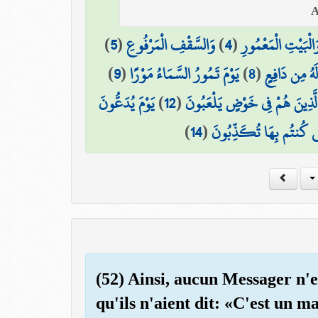
)
5
(
وَالسَّقْفِ الْمَرْفُوعِ
)
4
(
َالْبَيْتِ الْمَعْمُورِ
)
9
(
يَوْمَ تَمُورُ السَّمَاءُ مَوْرًا
)
8
(
لَهُ مِن دَافِعٍ
يَوْمَ يُدَعُّونَ
)
12
(
لَّذِينَ هُمْ فِي خَوْضٍ يَلْعَبُونَ
)
14
(
َّتِي كُنتُم بِهَا تُكَذِّبُونَ
(52) Ainsi, aucun Messager n'e
qu'ils n'aient dit: «C'est un m