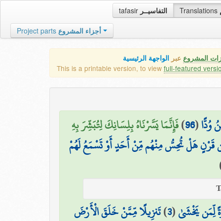
tafasir
التفاسيــر
Translations
Project parts
أجزاء المشروع
زات المشروع
عبر
الواجهة الرئيسية
This is a printable version, to view
full-featured versi
فَإِنَّمَا يَسَّرْنَاهُ بِلِسَانِكَ لِتُبَشِّرَ بِهِ
)
96
(
ُ وُدًّا
ِن قَرْنٍ هَلْ تُحِسُّ مِنْهُم مِّنْ أَحَدٍ أَوْ تَسْمَعُ لَهُمْ
تَنزِيلًا مِّمَّنْ خَلَقَ الْأَرْضَ
)
3
(
َةً لِّمَن يَخْشَىٰ