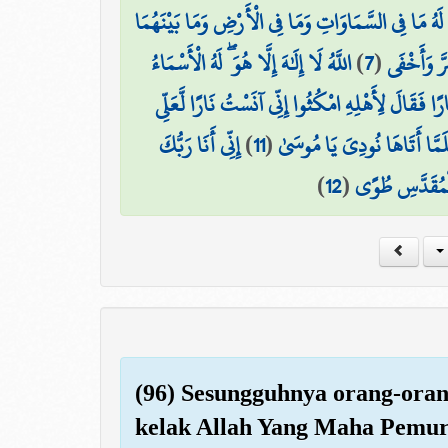
لَهُ مَا فِي السَّمَاوَاتِ وَمَا فِي الْأَرْضِ وَمَا بَيْنَهُمَا
اللَّهُ لَا إِلَٰهَ إِلَّا هُوَ ۖ لَهُ الْأَسْمَاءُ
)
7
(
ِرَّ وَأَخْفَى
ارًا فَقَالَ لِأَهْلِهِ امْكُثُوا إِنِّي آنَسْتُ نَارًا لَّعَلِّي
إِنِّي أَنَا رَبُّكَ
)
11
(
لَمَّا أَتَاهَا نُودِيَ يَا مُوسَىٰ
)
12
(
 الْمُقَدَّسِ طُوًى
(96) Sesungguhnya orang-oran
kelak Allah Yang Maha Pemu