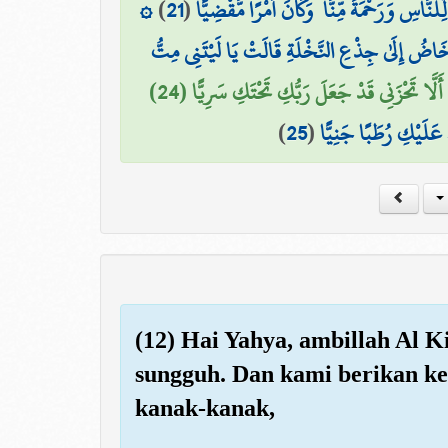
۞
)
21
(
ِلنَّاسِ وَرَحْمَةً مِّنَّا ۚ وَكَانَ أَمْرًا مَّقْضِيًّا
خَاضُ إِلَىٰ جِذْعِ النَّخْلَةِ قَالَتْ يَا لَيْتَنِي مِتُّ
أَلَّا تَحْزَنِي قَدْ جَعَلَ رَبُّكِ تَحْتَكِ سَرِيًّا (24
)
25
(
 عَلَيْكِ رُطَبًا جَنِيًّا
(12) Hai Yahya, ambillah Al K
sungguh. Dan kami berikan ke
kanak-kanak,