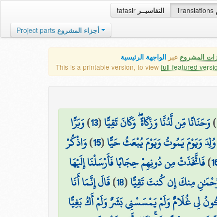
tafasir
التفاسيــر
Translations
Project parts
أجزاء المشروع
زات المشروع
عبر
الواجهة الرئيسية
This is a printable version, to view
full-featured versi
وَبَرًّا
)
13
(
وَحَنَانًا مِّن لَّدُنَّا وَزَكَاةً ۖ وَكَانَ تَقِيًّا
)
وَاذْكُرْ
)
15
(
وُلِدَ وَيَوْمَ يَمُوتُ وَيَوْمَ يُبْعَثُ حَيًّا
فَاتَّخَذَتْ مِن دُونِهِمْ حِجَابًا فَأَرْسَلْنَا إِلَيْهَا
)
1
قَالَ إِنَّمَا أَنَا
)
18
(
لرَّحْمَٰنِ مِنكَ إِن كُنتَ تَقِيًّا
ُونُ لِي غُلَامٌ وَلَمْ يَمْسَسْنِي بَشَرٌ وَلَمْ أَكُ بَغِيًّا