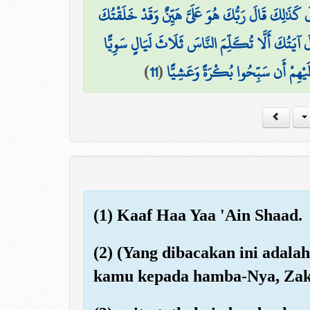
َ كَذَٰلِكَ قَالَ رَبُّكَ هُوَ عَلَيَّ هَيِّنٌ وَقَدْ خَلَقْتُكَ
َ آيَتُكَ أَلَّا تُكَلِّمَ النَّاسَ ثَلَاثَ لَيَالٍ سَوِيًّا
)
11
(
لَيْهِمْ أَن سَبِّحُوا بُكْرَةً وَعَشِيًّا
(1) Kaaf Haa Yaa 'Ain Shaad.
(2) (Yang dibacakan ini adala
kamu kepada hamba-Nya, Zak