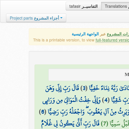
tafasir
التفاسيــر
Translations
Project parts
أجزاء المشروع
زات المشروع
عبر
الواجهة الرئيسية
This is a printable version, to view
full-featured versi
قَالَ رَبِّ إِنِّي وَهَنَ
)
3
(
َادَىٰ رَبَّهُ نِدَاءً خَفِيًّا
وَإِنِّي خِفْتُ الْمَوَالِيَ مِن وَرَائِي
)
4
(
بِّ شَقِيًّا
)
6
(
وَيَرِثُ مِنْ آلِ يَعْقُوبَ ۖ وَاجْعَلْهُ رَبِّ رَضِيًّا
قَبْلُ سَمِيًّا (7
قَالَ رَبِّ أَنَّىٰ يَكُونُ لِي غُلَامٌ